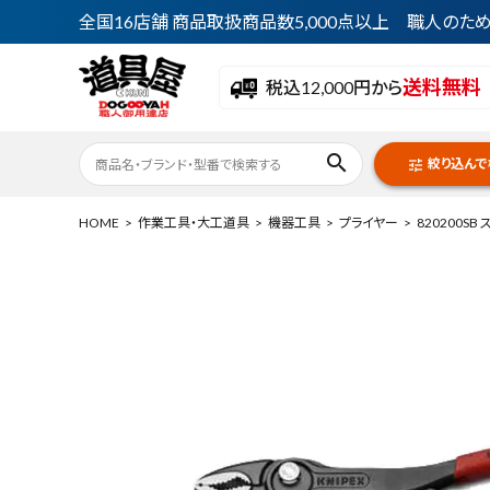
全国16店舗 商品取扱商品数5,000点以上 職人の
送料無料
税込12,000円から
search
絞り込んで
tune
HOME
作業工具・大工道具
機器工具
プライヤー
820200S
ACCOUNT MENU
ようこそ ゲスト 様
meeting_room
person
ログイン
会員登録
最近