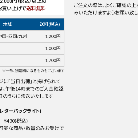
2,000
円（税込）以上の
ご注文の際は、よくご確認の上
お買い上げで
送料無料
みいただけますようお願い致し
地域
送料(税込)
中国・四国/九州
1,200円
1,000円
1,700円
※一部、別送料になるものもございます
ジに「当日出荷」と掲げられて
は、午後14時までのご入金確認
日のうちに発送いたします。
レターパックライト)
¥430(税込)
可能な商品・数量のみお受けで