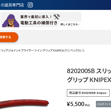
ための道具専門店
検索する
B スリップジョイントプライヤーツイングリップ KNIPEX(クニペックス) ☆
820200SB 
グリップ KNIPE
商品番号
820200SB-knipex-
¥
5,500
[
50
ポイント
税込