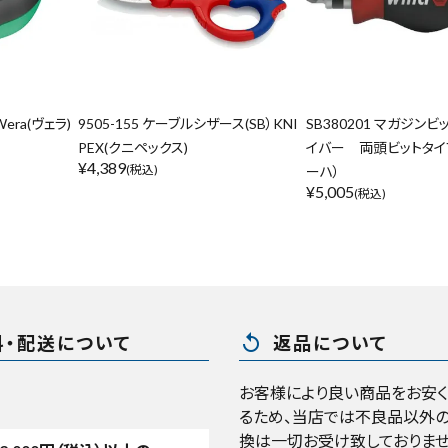
era(ヴェラ)
9505-155 ケーブルシザース(SB）KNI
SB380201 マガジン
PEX(クニペックス)
イバー 両頭ビットタイプ 
¥
4,389
(税込)
ーハ）
¥
5,005
(税込)
replay
料・配送について
返品について
お客様により良い商品をお安
るため、当店では不良品以外の
換は一切お受け致しておりませ