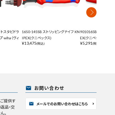
ビットスタビドラ
1650-145SB ストリッピングナイフ KN
9010165BK Cutix 
wiha（ヴィ
IPEX(クニペックス)
EX(クニペックス) ☆ ◇
¥
13,475
¥
5,291
(税込)
(税込)
mail
お問い合わせ
くご提供す
mail
メールでのお問い合わせはこちら
返品・交
ん。