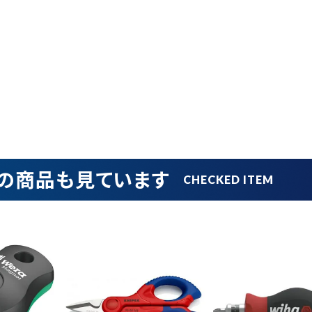
円 ～
円
在庫のない商品を表示しない
リセット
この内容で検索
の商品も見ています