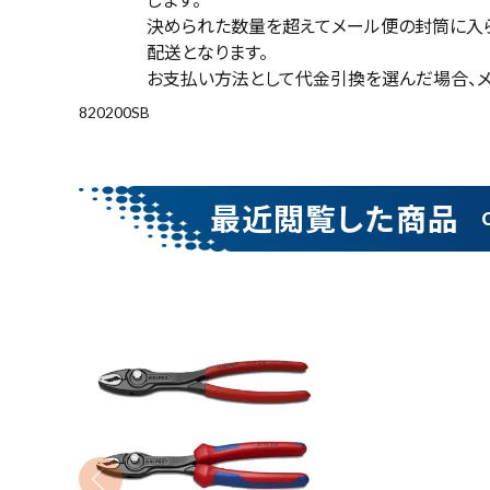
測定工具・筆記具
決められた数量を超えてメール便の封筒に入
配送となります。
収納・腰袋・ワーク用品
お支払い方法として代金引換を選んだ場合、メ
820200SB
現場安全・運搬
金物・現場資材
最近閲覧した商品
コンテンツ
キーワードから探す
ガイドライン
腰袋
バンスト展示
カテゴリーから探す