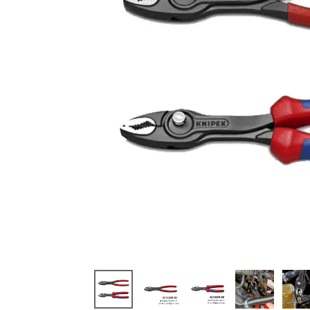
閲覧
した
商品
82020
0SB ス
リップ
ジョイ
ントプ
ライヤ
ーツイ