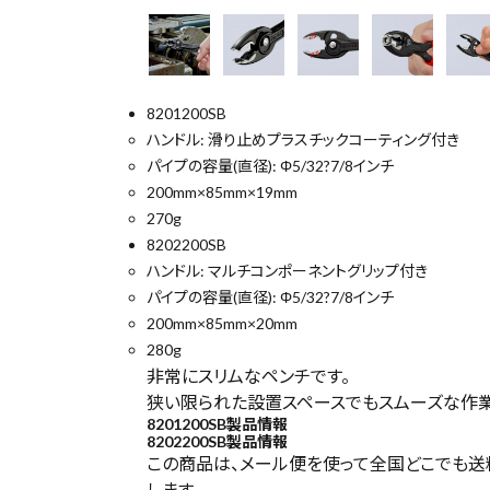
ングリッ
プ KNI
PEX(ク
ニペッ
クス) ☆
8201200SB
¥
5,50
ハンドル: 滑り止めプラスチックコーティング付き
0
(税込)
パイプの容量(直径): Φ5/32?7/8インチ
200mm×85mm×19mm
270g
8202200SB
ハンドル: マルチコンポーネントグリップ付き
電動工具
パイプの容量(直径): Φ5/32?7/8インチ
200mm×85mm×20mm
エアー工具・機械工具
280g
非常にスリムなペンチです。
先端工具
狭い限られた設置スペースでもスムーズな作業
8201200SB製品情報
8202200SB製品情報
作業工具・大工道具
この商品は、メール便を使って全国どこでも送料
します。