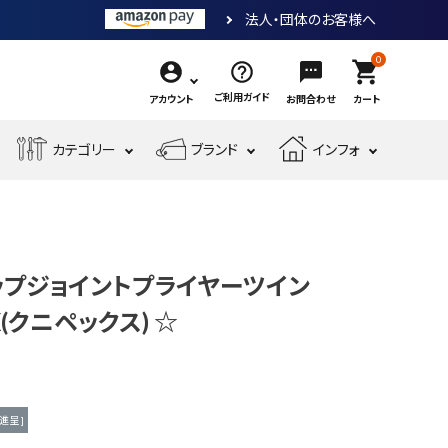
法人・団体のお客様へ
0
shopping_cart
ご利用ガイド
アカウント
お問合わせ
カート
エ
カテゴリー
ブランド
インフォ
作
ア
業
ー
電
収
先
工
工
測
動
納・
端
具・
具・
現
金
定
工
腰
工
大
機
場
物・
工
具
袋・
具
工
スリップジョイントプライヤーツイン
械
安
現
具・
ワ
道
工
全・
場
X(クニペックス) ☆
筆
ー
具
具
運
資
記
ク
搬
材
具
用
品
進呈 ]