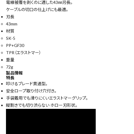
電線被覆を剥くのに適した43㎜刃長。
ケーブルの切口の仕上げにも最適。
刃長
43mm
材質
SK-5
PP+GF30
TPR（エラストマー）
重量
72g
製品情報
特長
叩けるブレード貫通型。
安全ロープ取り付け穴付き。
手袋着用でも滑りにくいエラストマーグリップ。
縦割きでも切り渋らない ホロー刃形状。
close