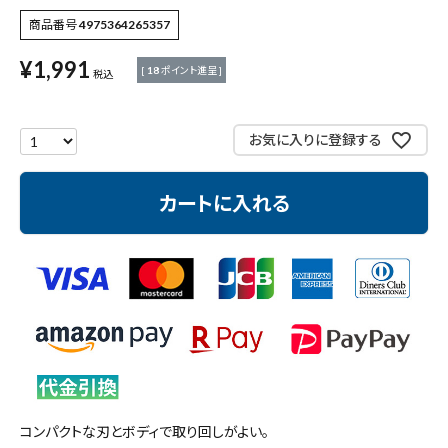
商品番号
4975364265357
測定工具・筆記具
¥
1,991
[
18
ポイント進呈 ]
税込
収納・腰袋・ワーク用品
現場安全・運搬
お気に入りに登録する
金物・現場資材
カートに入れる
コンテンツ
ガイドライン
コンパクトな刃とボディで取り回しがよい。