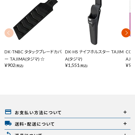
DK-TNBC タタックブレードカバ
DK-HS ナイフホルスター TAJIM
COZ
ー TAJIMA(タジマ) ☆
A(タジマ)
AJI
¥
902
¥
1,551
¥
95
(税込)
(税込)
payment
お支払い方法について
local_shipping
送料・配送について
replay