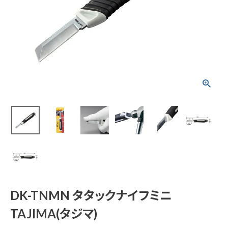
DK-TNMN タタック
ナイフミニ TAJIMA
(タジマ)
¥
1,991
(税込)
電動工具
エアー工具・機械工具
DK-TNMN タタックナイフミニ
先端工具
TAJIMA(タジマ)
作業工具・大工道具