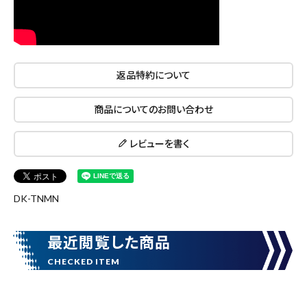
キーワードから探す
返品特約について
search
商品についてのお問い合わせ
腰袋
バンスト展示品
レビューを書く
カテゴリーから探す
ブランドから探す
DK-TNMN
価格から探す
最近閲覧した商品
円 ～
円
在庫のない商品を表示しない