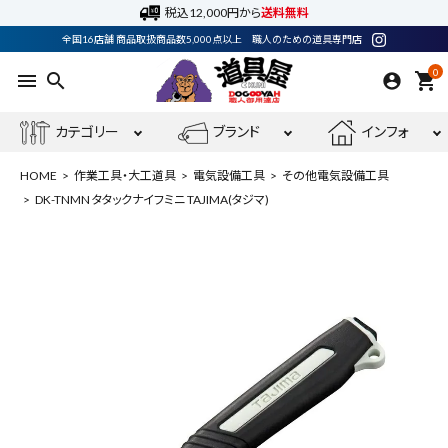
税込12,000円から
送料無料
全国16店舗 商品取扱商品数5,000点以上 職人のための道具専門店
0
menu
search
shopping_cart
カテゴリー
ブランド
インフォ
HOME
作業工具・大工道具
電気設備工具
その他電気設備工具
DK-TNMN タタックナイフミニ TAJIMA(タジマ)
ACCOUNT MENU
ようこそ ゲスト 様
meeting_room
person
ログイン
会員登録
最近閲覧した商品