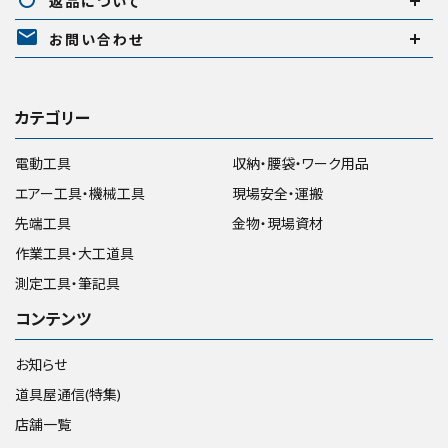
返品について
mail
お問い合わせ
カテゴリー
電動工具
収納・腰袋・ワーク用品
エアー工具・機械工具
現場安全・運搬
先端工具
金物・現場資材
作業工具・大工道具
測定工具・筆記具
コンテンツ
お知らせ
道具屋通信(特集)
店舗一覧