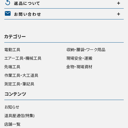
replay
返品について
mail
お問い合わせ
カテゴリー
電動工具
収納・腰袋・ワーク用品
エアー工具・機械工具
現場安全・運搬
先端工具
金物・現場資材
作業工具・大工道具
測定工具・筆記具
コンテンツ
お知らせ
道具屋通信(特集)
店舗一覧