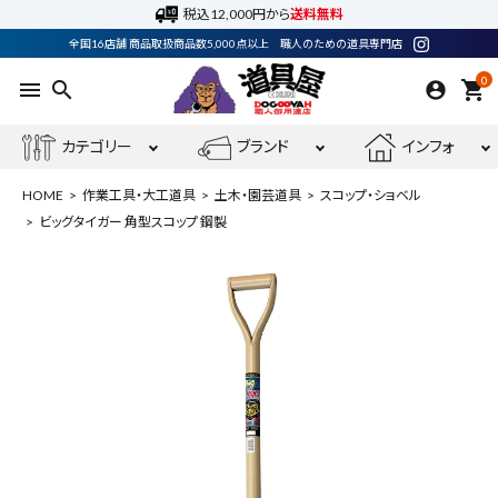
税込12,000円から
送料無料
全国16店舗 商品取扱商品数5,000点以上 職人のための道具専門店
0
menu
search
shopping_cart
カテゴリー
ブランド
インフォ
HOME
作業工具・大工道具
土木・園芸道具
スコップ・ショベル
ビッグタイガー 角型スコップ 鋼製
ACCOUNT MENU
ようこそ ゲスト 様
meeting_room
person
ログイン
会員登録
最近閲覧した商品