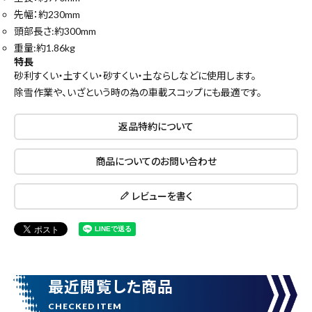
先幅：約230mm
頭部長さ:約300mm
重量:約1.86kg
特長
砂利すくい・土すくい・砂すくい・土ならしなどに使用します。
除雪作業や、いざという時の為の車載スコップにも最適です。
返品特約について
close
商品についてのお問い合わせ
レビューを書く
キーワードから探す
search
最近閲覧した商品
腰袋
バンスト展示品