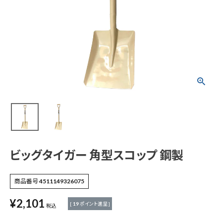
ビッグタイガー 角型
スコップ 鋼製
¥
2,101
(税込)
電動工具
エアー工具・機械工具
ビッグタイガー 角型スコップ 鋼製
先端工具
商品番号
4511149326075
¥
2,101
作業工具・大工道具
[
19
ポイント進呈 ]
税込