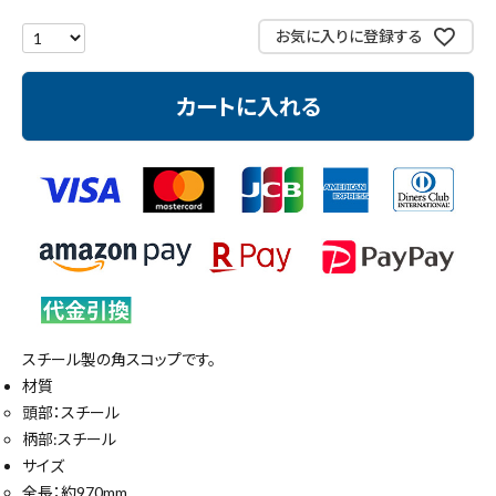
測定工具・筆記具
お気に入りに登録する
収納・腰袋・ワーク用品
カートに入れる
現場安全・運搬
金物・現場資材
コンテンツ
ガイドライン
スチール製の角スコップです。
材質
頭部：スチール
柄部:スチール
サイズ
全長：約970mm