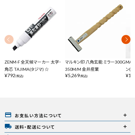
ZENM-F 全天候マーカー 太字･
マルキン印 八角玄能 ミラー300G
MA
角芯 TAJIMA(タジマ) ☆
350M/M 金井産業
ン(山
¥
792
¥
5,269
¥
1,
(税込)
(税込)
payment
お支払い方法について
local_shipping
送料・配送について