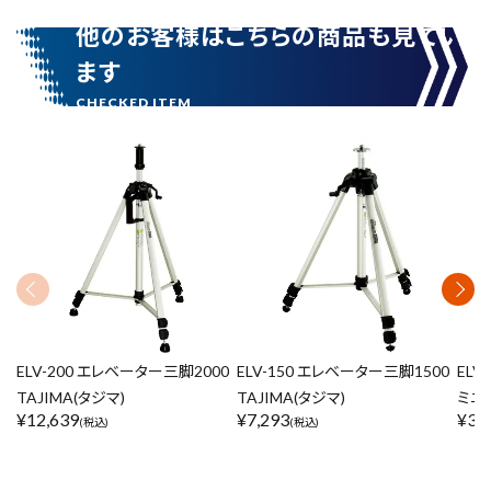
他のお客様はこちらの商品も見てい
ます
ELV-200 エレベーター三脚2000
ELV-150 エレベーター三脚1500
ELV
TAJIMA(タジマ)
TAJIMA(タジマ)
ミニ 
¥
12,639
¥
7,293
¥
3,
(税込)
(税込)