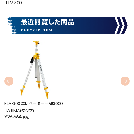
ELV-300
腰袋
バンスト展示品
最近閲覧した商品
カテゴリーから探す
ブランドから探す
価格から探す
円 ～
円
在庫のない商品を表示しない
ELV-300 エレベーター三脚3000
リセット
この内容で検索
TAJIMA(タジマ)
¥
26,664
(税込)