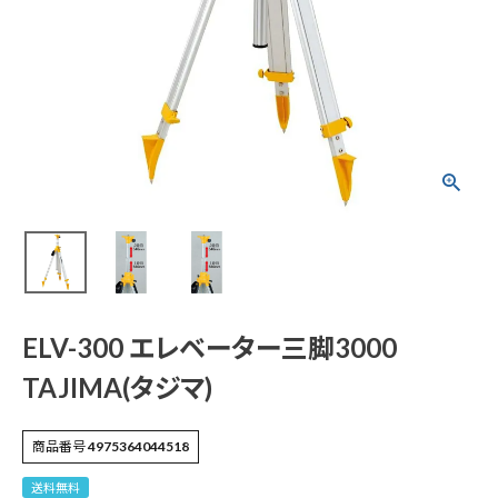
ELV-300 エレベータ
ー三脚3000 TAJIM
A(タジマ)
¥
26,664
(税込)
電動工具
ELV-300 エレベーター三脚3000
エアー工具・機械工具
TAJIMA(タジマ)
先端工具
商品番号
4975364044518
作業工具・大工道具
送料無料