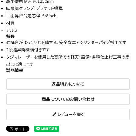
最小使用高さ：約1250mm
脚頭部クランプ：ブラケット機構
平面昇降台定芯桿：5/8inch
材質
アルミ
特長
昇降台がゆっくりと下降する、安全なエアシリンダーパイプ採用です
2段階昇降機構付きです
タジマレーザーを使用した高所での軽天・設備・各種仕上げ工事の墨
出しに適します
製品情報
返品特約について
close
商品についてのお問い合わせ
レビューを書く
キーワードから探す
search