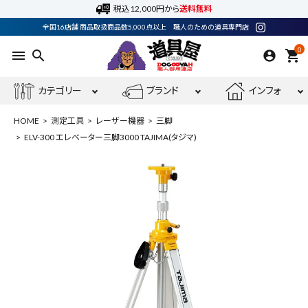
税込12,000円から
送料無料
全国16店舗 商品取扱商品数5,000点以上 職人のための道具専門店
0
menu
search
shopping_cart
カテゴリー
ブランド
インフォ
HOME
測定工具
レーザー機器
三脚
ELV-300 エレベーター三脚3000 TAJIMA(タジマ)
ACCOUNT MENU
ようこそ ゲスト 様
meeting_room
person
ログイン
会員登録
最近閲覧した商品