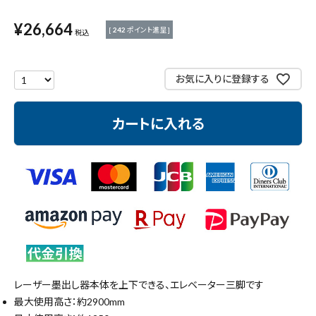
測定工具・筆記具
¥
26,664
[
242
ポイント進呈 ]
税込
収納・腰袋・ワーク用品
お気に入りに登録する
現場安全・運搬
カートに入れる
金物・現場資材
コンテンツ
ガイドライン
レーザー墨出し器本体を上下できる、エレベーター三脚です
最大使用高さ：約2900mm