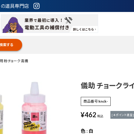
ための道具専門店
検索する
用 粉チョーク 高儀
儀助 チョークラ
商品番号
knck-
¥
462
[
4
ポイント進呈 ]
税込
色
白