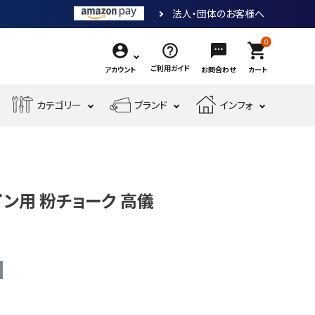
法人・団体のお客様へ
0
shopping_cart
ご利用ガイド
アカウント
お問合わせ
カート
エ
カテゴリー
ブランド
インフォ
作
ア
業
ー
電
収
先
工
工
測
動
納・
端
具・
具・
現
金
定
工
腰
工
大
機
場
物・
工
具
袋・
具
工
イン用 粉チョーク 高儀
械
安
現
具・
ワ
道
工
全・
場
筆
ー
具
具
運
資
記
ク
搬
材
具
用
品