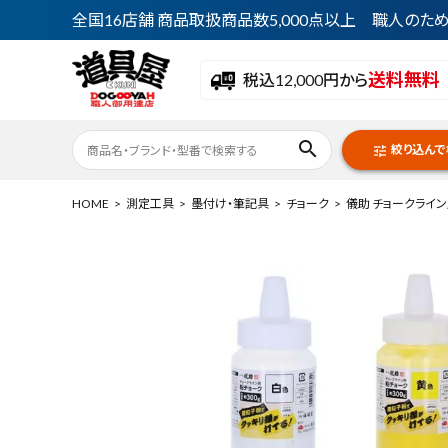
全国16店舗 商品取扱商品数5,000点以上 職人の
送料無料
税込12,000円から
search
絞り込んで
tune
HOME
測定工具
墨付け・筆記具
チョーク
儀助 チョークライン
ACCOUNT MENU
ようこそ ゲスト 様
meeting_room
person
ログイン
会員登録
最近