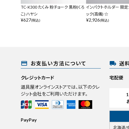
TC-K300 たくみ 粉チョーク 黒粉(くろ
インパクトホルダー 限定
こ) ハヤシ
ック(高儀) ☆
¥
627
¥
2,926
(税込)
(税込)
payment
local_shipping
お支払い方法について
送
クレジットカード
宅配便
道具屋オンラインストアでは、以下のクレ
ジット会社をご利用いただけます。
1
PayPay
北海道/