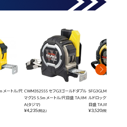
.5m メートル/尺
CWM3S2555 セフG3ゴールドダブル
SFG3GLM25-55 セ
マグ25 5.5m メートル/尺目盛 TAJIM
ルドロックマグ爪25 5.
A(タジマ)
目盛 TAJIMA(タジマ)
¥
4,235
¥
3,520
(税込)
(税込)