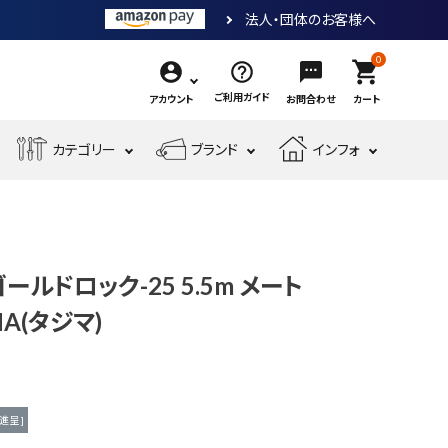
法人・団体のお客様へ
0
shopping_cart
ご利用ガイド
アカウント
お問合わせ
カート
エ
カテゴリー
ブランド
インフォ
作
ア
業
ー
電
収
先
工
工
測
動
納・
端
具・
具・
現
金
定
工
腰
工
大
機
場
物・
工
具
袋・
具
工
3ゴールドロック-25 5.5m メート
械
安
現
具・
ワ
道
工
全・
場
MA(タジマ)
筆
ー
具
具
運
資
記
ク
搬
材
具
用
品
進呈 ]