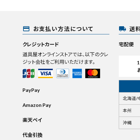
payment
local_shipping
お支払い方法について
送
クレジットカード
宅配便
道具屋オンラインストアでは、以下のクレ
ジット会社をご利用いただけます。
1
PayPay
北海道/
Amazon Pay
本州
楽天ペイ
沖縄
代金引換