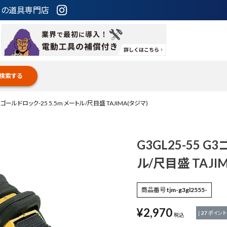
ための道具専門店
検索する
G3ゴールドロック-25 5.5m メートル/尺目盛 TAJIMA(タジマ)
G3GL25-55 G
ル/尺目盛 TAJI
商品番号
tjm-g3gl2555-
¥
2,970
[
27
ポイント
税込