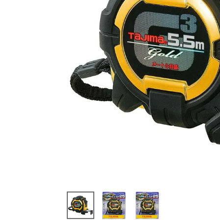
閲覧
した
商品
G3GL2
5-55 G
3ゴー
ルドロ
ック-25
5.5m メ
ートル/