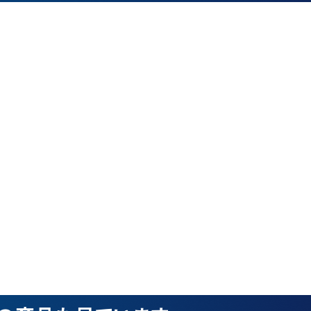
品
ブランドから探す
並び順
円 ～
円