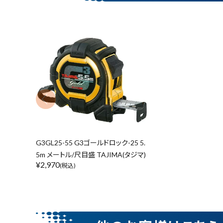
収納・腰袋・ワーク用品
現場安全・運搬
キーワードから探す
金物・現場資材
コンテンツ
腰袋
バンスト展示
ガイドライン
カテゴリーから探す
G3GL25-55 G3ゴールドロック-25 5.
5m メートル/尺目盛 TAJIMA(タジマ)
¥
2,970
(税込)
価格から探す