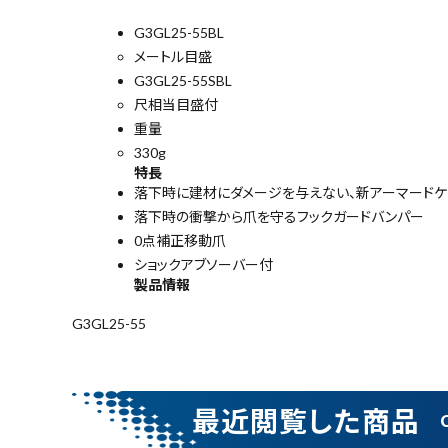
尺目盛
TAJIM
G3GL25-55BL
A(タジ
メートル目盛
マ)
G3GL25-55SBL
¥
2,97
尺相当目盛付
0
(税込)
重量
330g
特長
落下時に建材にダメージを与えない、新アーマード
落下時の衝撃から爪を守るフックガードバンパー
電動工具
0点補正移動爪
ショックアブソーバー付
エアー工具・機械工具
製品情報
G3GL25-55
先端工具
作業工具・大工道具
最近閲覧した商品
測定工具・筆記具