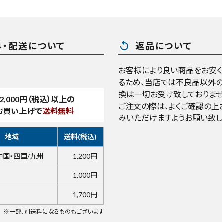
replay
料・配送について
返品について
お客様により良い商品をお安
るため、当店では不良品以外の
換は一切お受け致しておりませ
2,000
円（税込）以上の
ご注文の際は、よくご確認の上
お買い上げで
送料無料
みいただけますようお願い致し
地域
送料(税込)
中国・四国/九州
1,200円
1,000円
1,700円
※一部、別送料になるものもございます