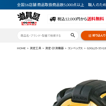
全国16店舗 商品取扱商品数5,000点以上 職人の
送料無料
税込12,000円から
search
絞り込んで
tune
HOME
測定工具
測定・計測機器
コンベックス
G3GL25-55 
ACCOUNT MENU
ようこそ ゲスト 様
meeting_room
person
ログイン
会員登録
最近