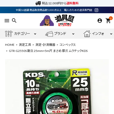
税込12,000円から
送料無料
全国16店舗 商品取扱商品数5,000点以上 職人のための道具専門店
0
menu
search
shopping_cart
カテゴリー
ブランド
インフォ
HOME
測定工具
測定・計測機器
コンベックス
GTR-G2550S 剛立 25mm×5m尺 まさめ 厚爪 ムラテックKDS
ACCOUNT MENU
ようこそ ゲスト 様
meeting_room
person
ログイン
会員登録
最近閲覧した商品