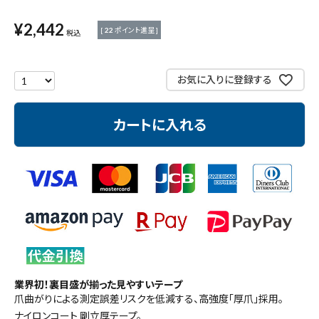
測定工具・筆記具
¥
2,442
[
22
ポイント進呈 ]
税込
収納・腰袋・ワーク用品
お気に入りに登録する
現場安全・運搬
カートに入れる
金物・現場資材
コンテンツ
ガイドライン
業界初！裏目盛が揃った見やすいテープ
爪曲がりによる測定誤差リスクを低減する、高強度「厚爪」採用。
ナイロンコート 剛立厚テープ。