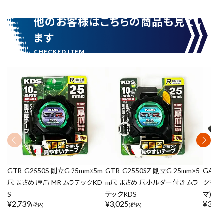
他のお客様はこちらの商品も見てい
ます
GTR-G2550S 剛立G 25mm×5m
GTR-G2550SZ 剛立G 25mm×5
GAS
尺 まさめ 厚爪 MR ムラテックKD
m尺 まさめ 尺ホルダー付き ムラ
クマグ
S
テックKDS
マ)
¥
2,739
¥
3,025
¥
3,
(税込)
(税込)