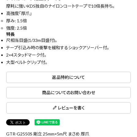
摩耗に強いKDS独自のナイロンコートテープで10倍長持ち。
高強度「厚爪」
厚み: 1.5倍
強度: 2.5倍
特長
尺相当目盛(1/33m目盛付)。
テープ引込み時の衝撃を緩和するショックアソーバー付。
2×4スタッドマーク付。
大型ベルトクリップ付。
返品特約について
商品についてのお問い合わせ
close
レビューを書く
キーワードから探す
search
GTR-G2550S 剛立 25mm×5m尺 まさめ 厚爪