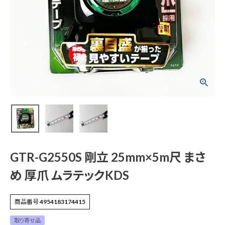
GTR-G2550S 剛立
25mm×5m尺 まさめ
厚爪 ムラテックKDS
¥
2,442
(税込)
電動工具
GTR-G2550S 剛立 25mm×5m尺 まさ
エアー工具・機械工具
め 厚爪 ムラテックKDS
先端工具
商品番号
4954183174415
作業工具・大工道具
取り寄せ品