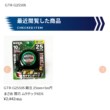
GTR-G2550S
腰袋
バンスト展示品
最近閲覧した商品
カテゴリーから探す
ブランドから探す
価格から探す
円 ～
円
在庫のない商品を表示しない
GTR-G2550S 剛立 25mm×5m尺
リセット
この内容で検索
まさめ 厚爪 ムラテックKDS
¥
2,442
(税込)