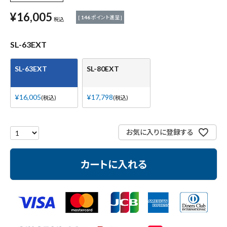
測定工具・筆記具
¥
16,005
[
146
ポイント進呈 ]
税込
収納・腰袋・ワーク用品
SL-63EXT
現場安全・運搬
SL-63EXT
SL-80EXT
金物・現場資材
¥
16,005
¥
17,798
税込
税込
コンテンツ
お気に入りに登録する
ガイドライン
カートに入れる