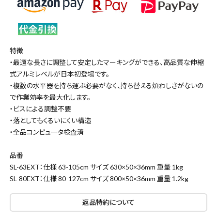
特徴
・最適な長さに調整して安定したマーキングができる、高品質な伸縮
式アルミレベルが日本初登場です。
・複数の水平器を持ち運ぶ必要がなく、持ち替える煩わしさがないの
で作業効率を最大化します。
・ビスによる調整不要
・落としてもくるいにくい構造
・全品コンピュータ検査済
品番
SL-63EXT：仕様 63-105cm サイズ 630×50×36mm 重量 1kg
close
SL-80EXT：仕様 80-127cm サイズ 800×50×36mm 重量 1.2kg
返品特約について
キーワードから探す