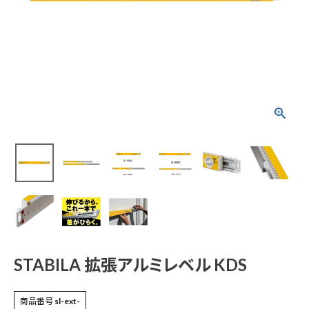
STABILA 拡張アルミ
レベル KDS
¥
16,005
(税込)
電動工具
エアー工具・機械工具
先端工具
STABILA 拡張アルミレベル KDS
作業工具・大工道具
商品番号
sl-ext-