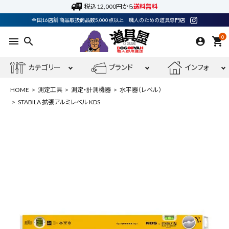
税込12,000円から
送料無料
全国16店舗 商品取扱商品数5,000点以上 職人のための道具専門店
0
menu
search
shopping_cart
カテゴリー
ブランド
インフォ
HOME
測定工具
測定・計測機器
水平器（レベル）
STABILA 拡張アルミレベル KDS
ACCOUNT MENU
ようこそ ゲスト 様
meeting_room
person
ログイン
会員登録
最近閲覧した商品