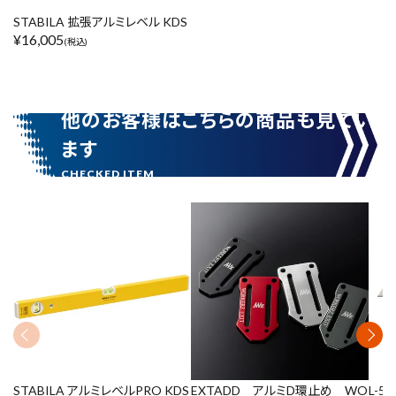
STABILA 拡張アルミレベル KDS
¥
16,005
(税込)
他のお客様はこちらの商品も見てい
ます
STABILA アルミレベルPRO KDS
EXTADD アルミD環止め WO
L-5