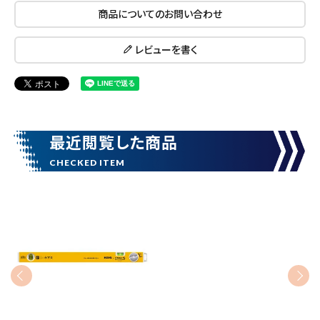
商品についてのお問い合わせ
search
レビューを書く
腰袋
バンスト展示品
カテゴリーから探す
ブランドから探す
最近閲覧した商品
価格から探す
円 ～
円
在庫のない商品を表示しない
リセット
この内容で検索