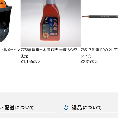
リセット
この内容で検索
用ヘルメット マ
77588 建築土木用 雨天 朱液 シンワ
78517 鉛筆 PRO 2H
測定
ンワ ☆
¥
1,155
¥
231
(税込)
(税込)
replay
料・配送について
返品について