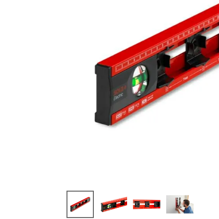
閲覧
した
商品
Electric
電気工
事用 レ
ベル S
OLA
¥
7,92
0
(税込)