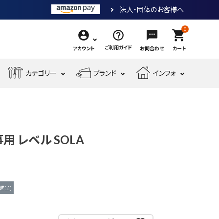
法人・団体のお客様へ
0
shopping_cart
ご利用ガイド
アカウント
お問合わせ
カート
エ
カテゴリー
ブランド
インフォ
作
ア
業
ー
電
収
先
工
工
測
動
納・
端
具・
具・
現
金
定
工
腰
工
大
機
場
物・
工
具
袋・
具
工
工事用 レベル SOLA
械
安
現
具・
ワ
道
工
全・
場
筆
ー
具
具
運
資
記
ク
搬
材
具
用
進呈 ]
品