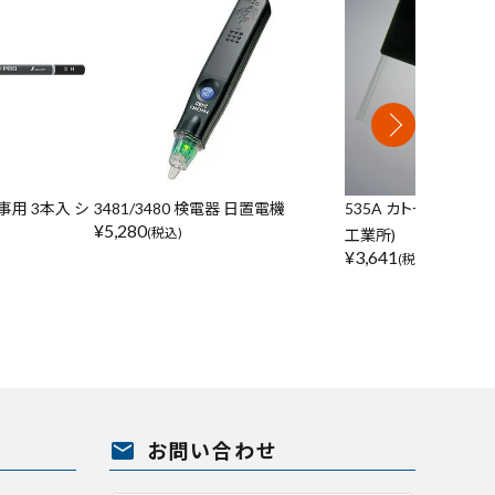
工事用 3本入 シ
3481/3480 検電器 日置電機
535A カトー防災面 
¥
5,280
(税込)
工業所)
¥
3,641
(税込)
mail
お問い合わせ