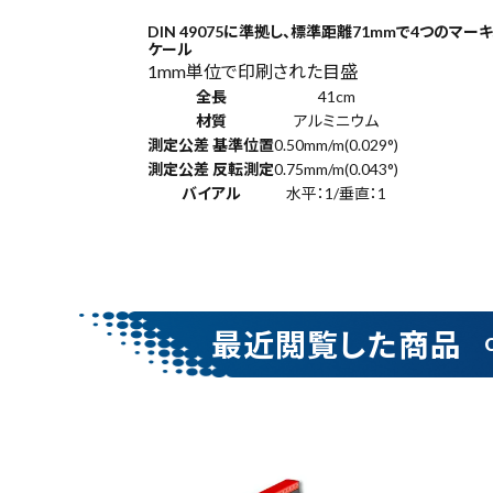
DIN 49075に準拠し、標準距離71mmで4つの
ケール
1mm単位で印刷された目盛
電動工具
全長
41cm
材質
アルミニウム
測定公差 基準位置
0.50mm/m(0.029°)
エアー工具・機械工具
測定公差 反転測定
0.75mm/m(0.043°)
バイアル
水平：1/垂直：1
先端工具
作業工具・大工道具
測定工具・筆記具
最近閲覧した商品
収納・腰袋・ワーク用品
現場安全・運搬
金物・現場資材