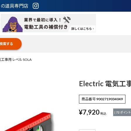
ための道具専門店
検索する
 電気工事用 レベル SOLA
Electric 電気
商品番号
9002719034049
¥
7,920
[
72
ポイント
税込