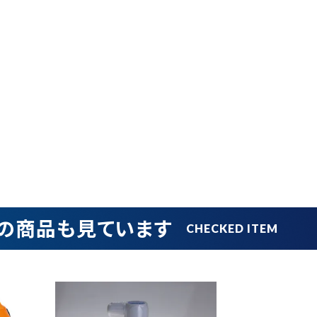
品
ブランドから探す
並び順
の商品も見ています
円 ～
円
在庫のない商品を表示しない