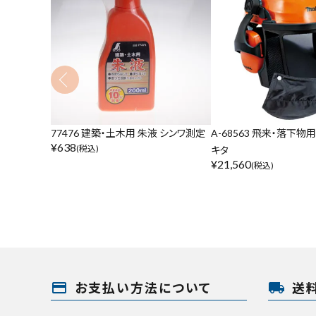
77476 建築・土木用 朱液 シンワ測定
A-68563 飛来・落下物
¥
638
(税込)
キタ
¥
21,560
(税込)
payment
local_shipping
お支払い方法について
送