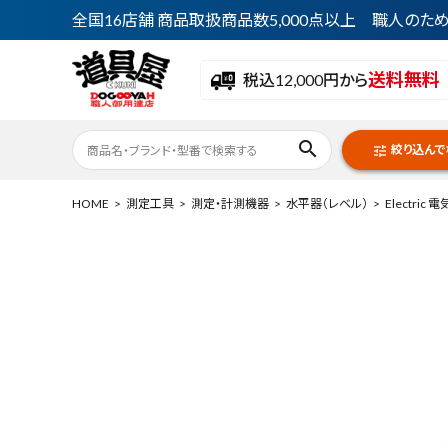
全国16店舗 商品取扱商品数5,000点以上 職人の
送料無料
税込12,000円から
search
絞り込んで
tune
HOME
測定工具
測定・計測機器
水平器（レベル）
Electric
ACCOUNT MENU
ようこそ ゲスト 様
meeting_room
person
ログイン
会員登録
最近