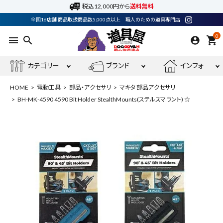
税込12,000円から
送料無料
全国16店舗 商品取扱商品数5,000点以上 職人のための道具専門店
0
menu
search
shopping_cart
カテゴリー
ブランド
インフォ
HOME
電動工具
部品・アクセサリ
マキタ 部品アクセサリ
BH-MK-4590 4590 Bit Holder StealthMounts(ステルスマウント) ☆
ACCOUNT MENU
ようこそ ゲスト 様
meeting_room
person
ログイン
会員登録
最近閲覧した商品