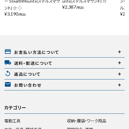
ー StealthMounts(ステルスマウ
unts(ステルスマウント) ☆
ンホル
¥
2,387
ント) ☆ ◇
ルス
(税込)
¥
3,190
¥
2,
(税込)
payment
お支払い方法について
local_shipping
送料・配送について
replay
返品について
mail
お問い合わせ
カテゴリー
電動工具
収納・腰袋・ワーク用品