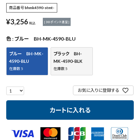
作業工具・大工道具
商品番号
bhmk4590-stmt-
測定工具・筆記具
¥
3,256
[
30
ポイント進呈 ]
税込
収納・腰袋・ワーク用品
色
ブルー BH-MK-4590-BLU
現場安全・運搬
ブルー BH-MK-
ブラック BH-
4590-BLU
MK-4590-BLK
金物・現場資材
在庫数
5
在庫数
5
コンテンツ
お気に入りに登録する
ガイドライン
カートに入れる