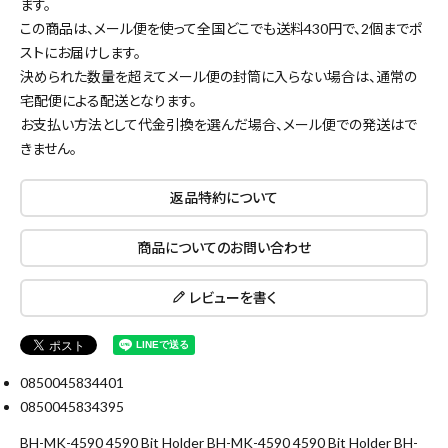
ます。
この商品は、メール便を使って全国どこでも送料430円で、
2個まで
ポ
ストにお届けします。
決められた数量を超えてメール便の封筒に入らない場合は、通常の
宅配便による配送となります。
close
お支払い方法として代金引換を選んだ場合、メール便での発送はで
きません。
返品特約について
キーワードから探す
商品についてのお問い合わせ
search
レビューを書く
腰袋
バンスト展示品
カテゴリーから探す
ブランドから探す
0850045834401
0850045834395
BH-MK-4590 4590 Bit Holder BH-MK-4590 4590 Bit Holder BH-