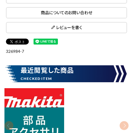
商品についてのお問い合わせ
レビューを書く
close
326984-7
キーワードから探す
最近閲覧した商品
search
腰袋
バンスト展示品
カテゴリーから探す
ブランドから探す