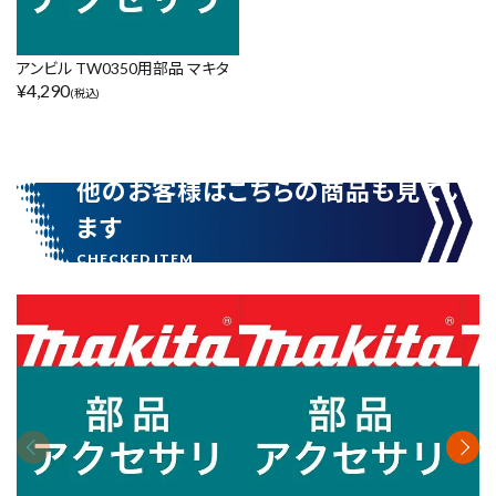
価格から探す
円 ～
円
アンビル TW0350用部品 マキタ
¥
4,290
(税込)
在庫のない商品を表示しない
他のお客様はこちらの商品も見てい
ます
リセット
この内容で検索