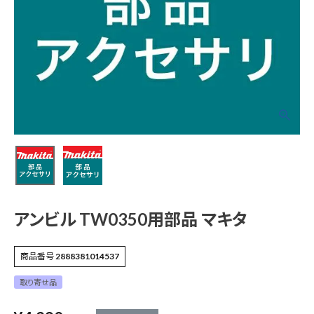
アンビル TW0350用
部品 マキタ
¥
4,290
(税込)
電動工具
エアー工具・機械工具
アンビル TW0350用部品 マキタ
先端工具
商品番号
2888381014537
取り寄せ品
作業工具・大工道具