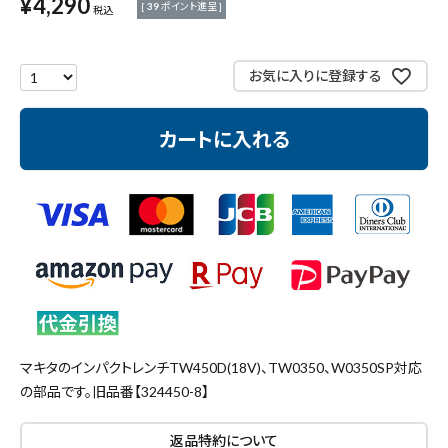
¥
4,290
[
39
ポイント進呈 ]
測定工具・筆記具
税込
収納・腰袋・ワーク用品
お気に入りに登録する
現場安全・運搬
カートに入れる
金物・現場資材
コンテンツ
ガイドライン
マキタのインパクトレンチTW450D(18V)、TW0350、W0350SP対応
の部品です。旧品番【324450-8】
返品特約について