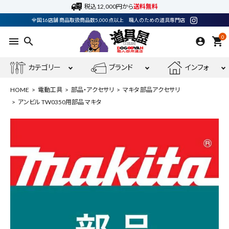
税込12,000円から
送料無料
全国16店舗 商品取扱商品数5,000点以上 職人のための道具専門店
0
menu
search
shopping_cart
カテゴリー
ブランド
インフォ
HOME
電動工具
部品・アクセサリ
マキタ 部品アクセサリ
アンビル TW0350用部品 マキタ
ACCOUNT MENU
ようこそ ゲスト 様
meeting_room
person
ログイン
会員登録
最近閲覧した商品