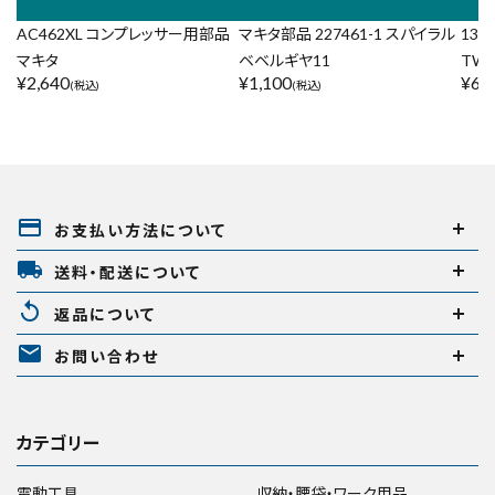
AC462XL コンプレッサー用部品
マキタ部品 227461-1 スパイラル
137
マキタ
ベベルギヤ11
TW3
¥
2,640
¥
1,100
¥
6,
(税込)
(税込)
payment
お支払い方法について
local_shipping
送料・配送について
replay
返品について
mail
お問い合わせ
カテゴリー
電動工具
収納・腰袋・ワーク用品