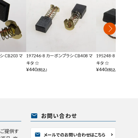
シ CB203 マ
197246-8 カーボンブラシ CB408 マ
195248-8 カーボンブラ
キタ ☆
キタ ☆
¥
440
¥
440
(税込)
(税込)
mail
お問い合わせ
くご提供す
mail
メールでのお問い合わせはこちら