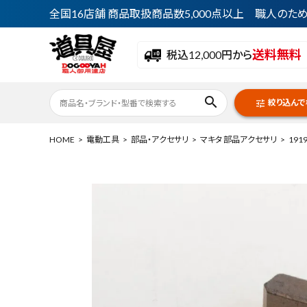
全国16店舗 商品取扱商品数5,000点以上 職人の
送料無料
税込12,000円から
search
絞り込んで
tune
HOME
電動工具
部品・アクセサリ
マキタ 部品アクセサリ
191
ACCOUNT MENU
ようこそ ゲスト 様
meeting_room
person
ログイン
会員登録
最近