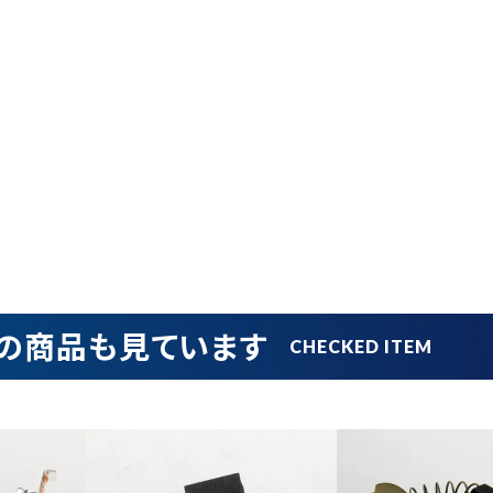
品
ブランドから探す
並び順
の商品も見ています
円 ～
円
在庫のない商品を表示しない