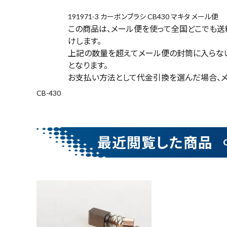
(税込)
191971-3 カーボンブラシ CB430 マキタ メール便
この商品は、メール便を使って全国どこでも送料
けします。
上記の数量を超えてメール便の封筒に入らな
電動工具
となります。
お支払い方法として代金引換を選んだ場合、メ
エアー工具・機械工具
CB-430
先端工具
作業工具・大工道具
最近閲覧した商品
測定工具・筆記具
収納・腰袋・ワーク用品
現場安全・運搬