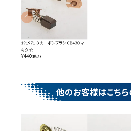
金物・現場資材
キーワードから探す
コンテンツ
腰袋
バンスト展示
ガイドライン
191971-3 カーボンブラシ CB430 マ
キタ ☆
カテゴリーから探す
¥
440
(税込)
価格から探す
他のお客様はこちら