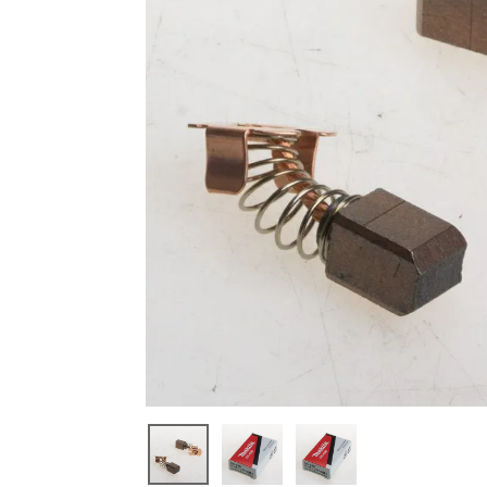
閲覧
した
商品
19197
1-3 カ
ーボン
ブラシ
CB430
マキタ
☆
¥
440