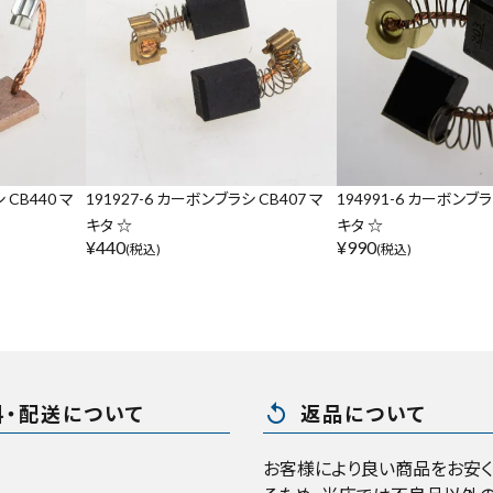
リセット
この内容で検索
 CB440 マ
191927-6 カーボンブラシ CB407 マ
194991-6 カーボンブラ
キタ ☆
キタ ☆
¥
440
¥
990
(税込)
(税込)
replay
料・配送について
返品について
お客様により良い商品をお安