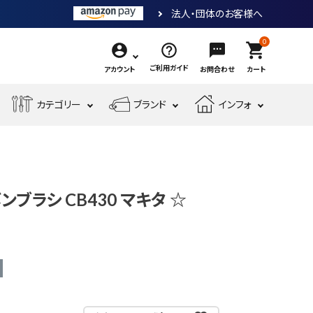
法人・団体のお客様へ
0
shopping_cart
ご利用ガイド
アカウント
お問合わせ
カート
エ
カテゴリー
ブランド
インフォ
作
ア
業
ー
電
収
先
工
工
測
動
納・
端
具・
具・
現
金
定
工
腰
工
大
機
場
物・
工
具
袋・
具
工
ボンブラシ CB430 マキタ ☆
械
安
現
具・
ワ
道
工
全・
場
筆
ー
具
具
運
資
記
ク
搬
材
具
用
品