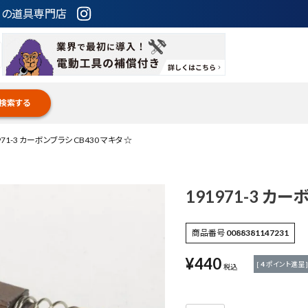
ための道具専門店
検索する
971-3 カーボンブラシ CB430 マキタ ☆
191971-3 カー
商品番号
0088381147231
¥
440
[
4
ポイント進呈 ]
税込