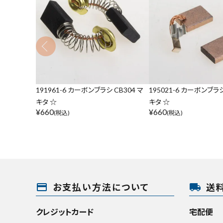
191961-6 カーボンブラシ CB304 マ
195021-6 カーボンブラシ
キタ ☆
キタ ☆
¥
660
¥
660
(税込)
(税込)
payment
local_shipping
お支払い方法について
送
クレジットカード
宅配便