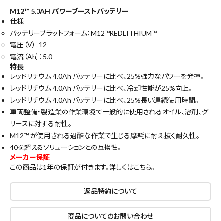
M12™ 5.0AH パワーブーストバッテリー
仕様
バッテリープラットフォーム：M12™REDLITHIUM™
電圧（V）：12
電流（Ah）：5.0
特長
レッドリチウム 4.0Ah バッテリーに比べ、25%強力なパワーを発揮。
レッドリチウム 4.0Ah バッテリーに比べ、冷却性能が25%向上。
レッドリチウム 4.0Ah バッテリーに比べ、25%長い連続使用時間。
車両整備・製造業の作業環境で一般的に使用されるオイル、溶剤、グ
リースに対する耐性。
M12™ が使用される過酷な作業で生じる摩耗に耐え抜く耐久性。
40を超えるソリューションとの互換性。
メーカー保証
この商品は1年の保証が付きます。詳しくは
こちら
。
返品特約について
商品についてのお問い合わせ