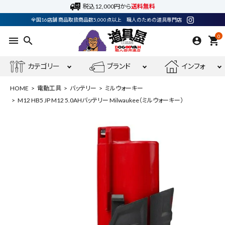
税込12,000円から
送料無料
全国16店舗 商品取扱商品数5,000点以上 職人のための道具専門店
0
menu
search
shopping_cart
カテゴリー
ブランド
インフォ
HOME
電動工具
バッテリー
ミルウォーキー
M12 HB5 JP M12 5.0AHバッテリー Milwaukee（ミルウォーキー）
ACCOUNT MENU
ようこそ ゲスト 様
meeting_room
person
ログイン
会員登録
最近閲覧した商品