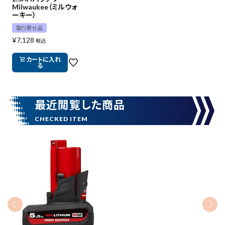
Milwaukee（ミルウォ
価格から探す
ーキー）
取り寄せ品
円 ～
円
¥
7,128
税込
カートに入れ
る
在庫のない商品を表示しない
最近閲覧した商品
リセット
この内容で検索