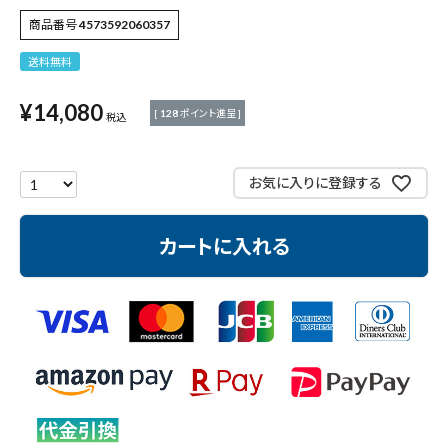
作業工具・大工道具
商品番号
4573592060357
測定工具・筆記具
送料無料
¥
14,080
収納・腰袋・ワーク用品
[
128
ポイント進呈 ]
税込
現場安全・運搬
お気に入りに登録する
金物・現場資材
カートに入れる
コンテンツ
ガイドライン