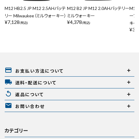
M12 HB2.5 JP M12 2.5AHバッテ
M12 B2 JP M12 2.0AHバッテリー
M18 
リー Milwaukee（ミルウォーキー）
ミルウォーキー
ーブ
¥
7,128
¥
4,378
キー
(税込)
(税込)
¥
34
payment
お支払い方法について
local_shipping
送料・配送について
replay
返品について
mail
お問い合わせ
カテゴリー