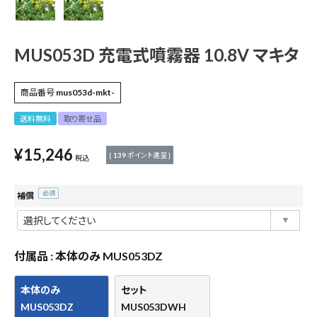
測定工具・筆記具
収納・腰袋・ワーク用品
MUS053D 充電式噴霧器 10.8V マキタ
現場安全・運搬
商品番号
mus053d-mkt-
金物・現場資材
送料無料
取り寄せ品
¥
15,246
コンテンツ
[
139
ポイント進呈 ]
税込
ガイドライン
補償
(必
須)
付属品
本体のみ MUS053DZ
本体のみ
セット
MUS053DZ
MUS053DWH