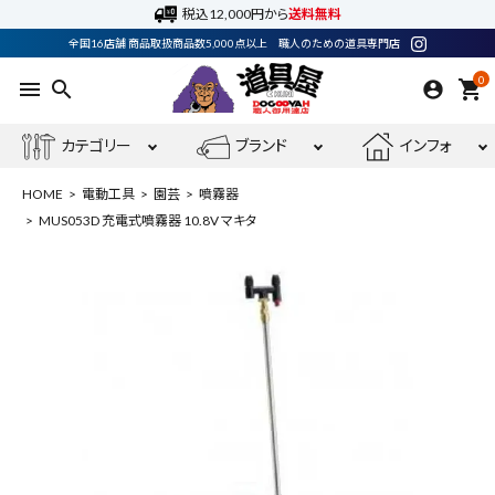
税込12,000円から
送料無料
全国16店舗 商品取扱商品数5,000点以上 職人のための道具専門店
0
menu
search
shopping_cart
カテゴリー
ブランド
インフォ
HOME
電動工具
園芸
噴霧器
MUS053D 充電式噴霧器 10.8V マキタ
ACCOUNT MENU
ようこそ ゲスト 様
meeting_room
person
ログイン
会員登録
最近閲覧した商品