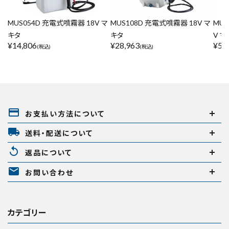
MUS054D 充電式噴霧器 18V マ
MUS108D 充電式噴霧器 18V マ
MUS
キタ
キタ
V マ
¥
14,806
¥
28,963
¥
55
(税込)
(税込)
payment
お支払い方法について
local_shipping
送料・配送について
replay
返品について
mail
お問い合わせ
カテゴリー