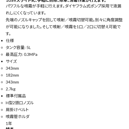
10.8Vスライド式、手軽に防除、除草、消毒作業が行えます。
パワフルな噴霧が手軽に行えます。ダイヤフラム式ポンプ採用で液漏
れしにくくなっています。
先端のノズルキャップを回して噴射／噴霧切替可能。別々に角度調整
が可能になりました。そして噴射／噴霧を1口／2口に切替え可能で
す。
仕様
タンク容量: 5L
最高圧力: 0.3MPa
サイズ
343mm
182mm
343mm
2.7kg
標準付属品
H型2頭口ノズル
close
肩掛けベルト
噴霧管ホルダ
1年