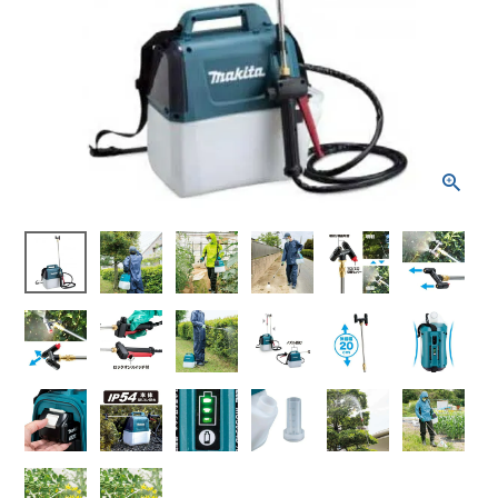
MUS053D 充電式噴
霧器 10.8V マキタ
¥
15,246
(税込)
電動工具
エアー工具・機械工具
先端工具
作業工具・大工道具