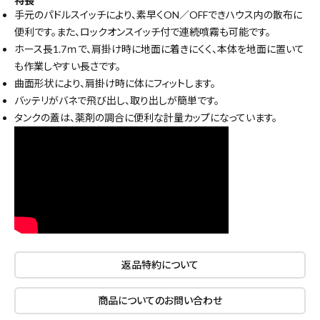
特長
キーワードから探す
手元のパドルスイッチにより、素早くON／OFFできハウス内の散布に
便利です。また、ロックオンスイッチ付で連続噴霧も可能です。
search
ホース長1.7ｍで、肩掛け時に地面に着きにくく、本体を地面に置いて
も作業しやすい長さです。
腰袋
バンスト展示品
曲面形状により、肩掛け時に体にフィットします。
バッテリがバネで飛び出し、取り出しが簡単です。
カテゴリーから探す
ブランドから探す
タンクの蓋は、薬剤の調合に便利な計量カップになっています。
価格から探す
円 ～
円
在庫のない商品を表示しない
返品特約について
商品についてのお問い合わせ
リセット
この内容で検索