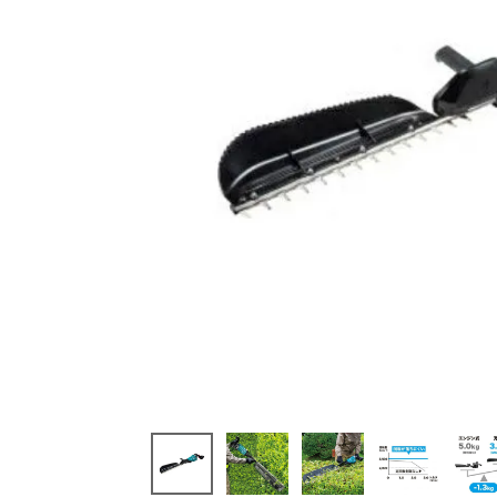
閲覧
した
商品
MUH0
10G 充
電式ヘ
ッジトリ
マ 500
mm 40
V マキ