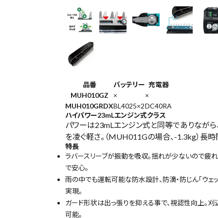
タ ▼▼
¥
39,4
79
(税込)
電動工具
品番
バッテリー
充電器
MUH010GZ
×
×
エアー工具・機械工具
MUH010GRDX
BL4025×2
DC40RA
ハイパワー23mLエンジン式クラス
パワーは23mLエンジン式と同等でありなが
先端工具
を凌ぐ軽さ。（MUH011Gの場合、-1.3kg）
特長
作業工具・大工道具
ラバースリーブが振動を吸収。揺れが少ないので疲れ
で安心。
測定工具・筆記具
雨の中でも運転可能な防水設計、防滴・防じん「ウェット
実現。
収納・腰袋・ワーク用品
ガード形状は出っ張りを抑える事で、視認性向上。刈
可能。