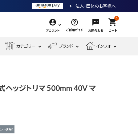
法人・団体のお客様へ
0
shopping_cart
ご利用ガイド
アカウント
お問合わせ
カート
エ
カテゴリー
ブランド
インフォ
作
ア
業
ー
電
収
先
工
工
測
動
納・
端
具・
具・
現
金
定
工
腰
工
大
機
場
物・
工
具
袋・
具
工
式ヘッジトリマ 500mm 40V マ
械
安
現
具・
ワ
道
工
全・
場
筆
ー
具
具
運
資
記
ク
搬
材
具
用
品
ント進呈 ]