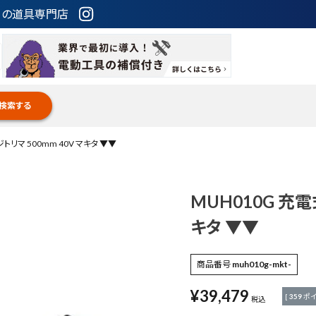
ための道具専門店
検索する
トリマ 500mm 40V マキタ ▼▼
MUH010G 充電
キタ ▼▼
商品番号
muh010g-mkt-
¥
39,479
[
359
ポイ
税込