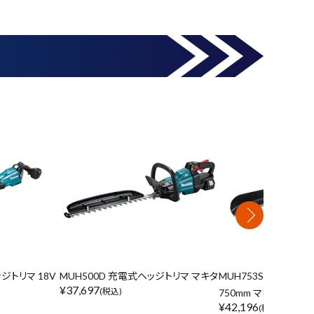
ジトリマ 18V
MUH500D 充電式ヘッジトリマ マキタ
MUH753SD 充電式ヘ
¥
37,697
(税込)
750mm マキタ ▼
¥
42,196
(税込)