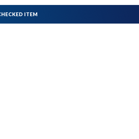
品
ブランドから探す
並び順
円 ～
円
在庫のない商品を表示しない
リセット
この内容で検索