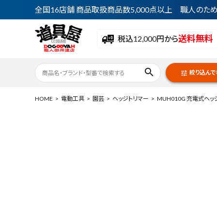
全国16店舗 商品取扱商品数5,000点以上 職人の
送料無料
税込12,000円から
search
絞り込んで
tune
HOME
電動工具
園芸
ヘッジトリマー
MUH010G 充電式ヘッジ
ACCOUNT MENU
ようこそ ゲスト 様
meeting_room
person
ログイン
会員登録
最近