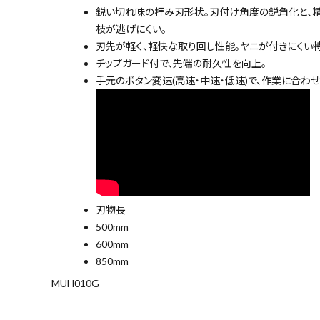
現場安全・運搬
鋭い切れ味の拝み刃形状。刃付け角度の鋭角化と、
枝が逃げにくい。
刃先が軽く、軽快な取り回し性能。ヤニが付きにくい
金物・現場資材
チップガード付で、先端の耐久性を向上。
手元のボタン変速(高速・中速・低速)で、作業に合わ
コンテンツ
ガイドライン
刃物長
500mm
600mm
キーワードから探す
850mm
MUH010G