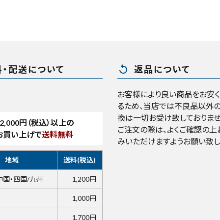
replay
料・配送について
返品について
お客様により良い商品をお安
るため、当店では不良品以外の
換は一切お受け致しておりませ
2,000
円（税込）以上の
ご注文の際は、よくご確認の上
お買い上げで
送料無料
みいただけますようお願い致し
地域
送料(税込)
中国・四国/九州
1,200円
1,000円
1,700円