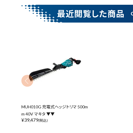
腰袋
バンスト展示
最近閲覧した商品
カテゴリーから探す
価格から探す
MUH010G 充電式ヘッジトリマ 500m
m 40V マキタ ▼▼
¥
39,479
(税込)