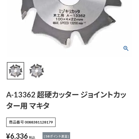
A-13362 超硬カッタ
ー ジョイントカッター
用 マキタ
¥
6,336
(税込)
電動工具
A-13362 超硬カッター ジョイントカッ
エアー工具・機械工具
ター用 マキタ
先端工具
商品番号
0088381128179
作業工具・大工道具
¥
6,336
[
58
ポイント進呈 ]
税込