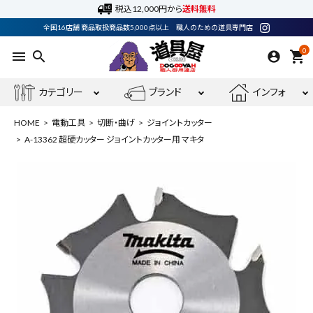
税込12,000円から
送料無料
全国16店舗 商品取扱商品数5,000点以上 職人のための道具専門店
0
menu
search
shopping_cart
カテゴリー
ブランド
インフォ
HOME
電動工具
切断・曲げ
ジョイントカッター
A-13362 超硬カッター ジョイントカッター用 マキタ
ACCOUNT MENU
ようこそ ゲスト 様
meeting_room
person
ログイン
会員登録
最近閲覧した商品