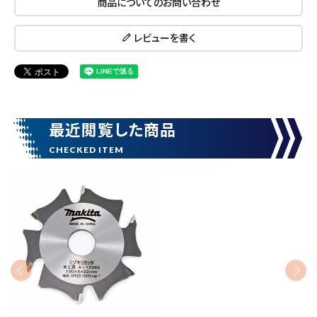
商品についてのお問い合わせ
レビューを書く
close
最近閲覧した商品
キーワードから探す
search
腰袋
バンスト展示品
カテゴリーから探す
ブランドから探す