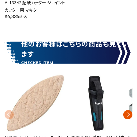
価格から探す
A-13362 超硬カッター ジョイント
カッター用 マキタ
円 ～
円
¥
6,336
(税込)
在庫のない商品を表示しない
他のお客様はこちらの商品も見てい
ます
リセット
この内容で検索