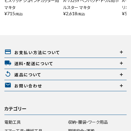
ビスケット ジョイントカッター用
A-73259 ペンパクト･ドリル用ホ
A-6
マキタ
ルスター マキタ
リネジ
¥
715
¥
2,618
¥
5,
(税込)
(税込)
payment
お支払い方法について
local_shipping
送料・配送について
replay
返品について
mail
お問い合わせ
カテゴリー
電動工具
収納・腰袋・ワーク用品
エアー工具・機械工具
現場安全・運搬