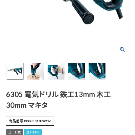
6305 電気ドリル 鉄
工13mm 木工30mm
マキタ
¥
21,714
(税込)
電動工具
6305 電気ドリル 鉄工13mm 木工
エアー工具・機械工具
30mm マキタ
先端工具
商品番号
0088381074216
作業工具・大工道具
コード式
送料無料