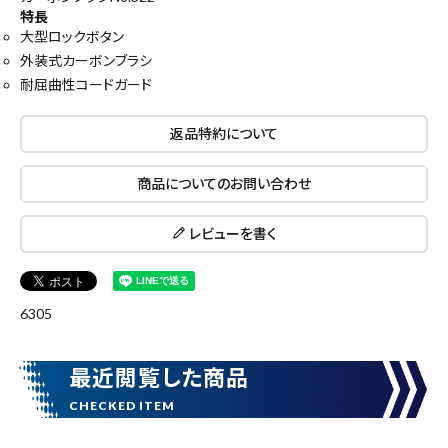
close
特長
大型ロックボタン
外装式カーボンブラシ
耐屈曲性コードガード
キーワードから探す
search
返品特約について
商品についてのお問い合わせ
腰袋
バンスト展示品
レビューを書く
カテゴリーから探す
ブランドから探す
6305
価格から探す
最近閲覧した商品
円 ～
円