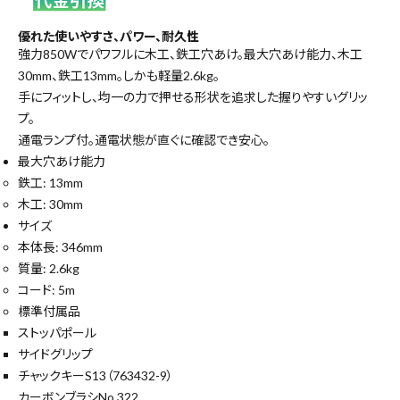
優れた使いやすさ、パワー、耐久性
強力850Wでパワフルに木工、鉄工穴あけ。最大穴あけ能力、木工
30mm、鉄工13mm。しかも軽量2.6kg。
手にフィットし、均一の力で押せる形状を追求した握りやすいグリッ
プ。
通電ランプ付。通電状態が直ぐに確認でき安心。
最大穴あけ能力
鉄工: 13mm
木工: 30mm
サイズ
本体長: 346mm
質量: 2.6kg
コード: 5m
標準付属品
ストッパポール
サイドグリップ
チャックキーS13（763432-9）
カーボンブラシNo.322