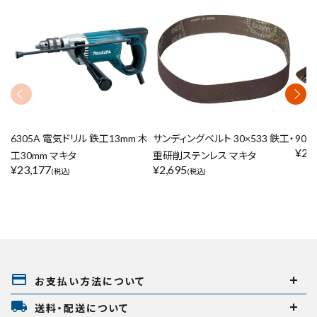
6305A 電気ドリル 鉄工13mm 木
サンディングベルト 30×533 鉄工・
903
¥
23
工30mm マキタ
重研削ステンレス マキタ
¥
23,177
¥
2,695
(税込)
(税込)
payment
お支払い方法について
local_shipping
送料・配送について