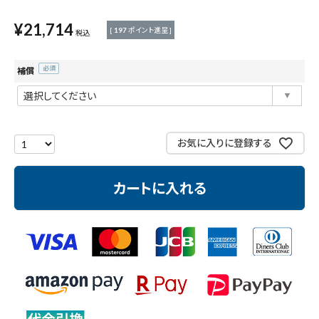
測定工具・筆記具
¥
21,714
[
197
ポイント進呈 ]
税込
収納・腰袋・ワーク用品
補償
(必
現場安全・運搬
須)
金物・現場資材
お気に入りに登録する
コンテンツ
カートに入れる
ガイドライン