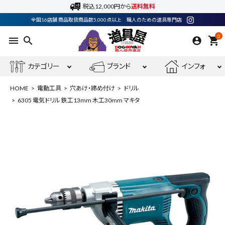
税込12,000円から
送料無料
全国16店舗 商品取扱商品数5,000点以上 職人のための道具専門店
0
menu
search
shopping_cart
カテゴリー
ブランド
インフォ
HOME
電動工具
穴あけ・締め付け
ドリル
6305 電気ドリル 鉄工13mm 木工30mm マキタ
ACCOUNT MENU
ようこそ ゲスト 様
meeting_room
person
ログイン
会員登録
最近閲覧した商品