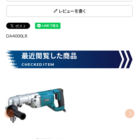
search
レビューを書く
腰袋
バンスト展示品
DA4000LR
カテゴリーから探す
ブランドから探す
最近閲覧した商品
価格から探す
円 ～
円
在庫のない商品を表示しない
リセット
この内容で検索