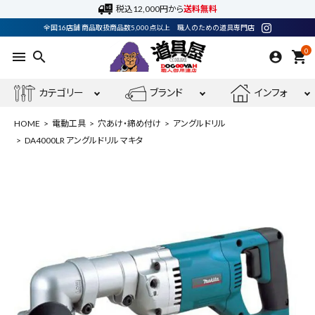
税込12,000円から
送料無料
全国16店舗 商品取扱商品数5,000点以上 職人のための道具専門店
0
menu
search
shopping_cart
カテゴリー
ブランド
インフォ
HOME
電動工具
穴あけ・締め付け
アングルドリル
DA4000LR アングルドリル マキタ
ACCOUNT MENU
ようこそ ゲスト 様
meeting_room
person
ログイン
会員登録
最近閲覧した商品