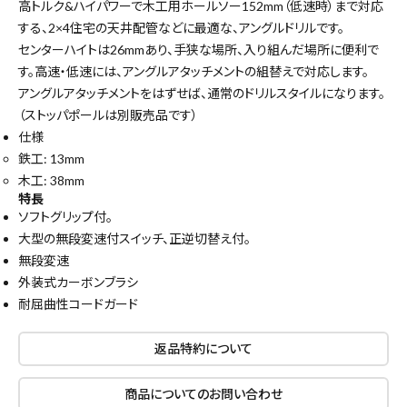
高トルク&ハイパワーで木工用ホールソー152mm（低速時）まで対応
する、2×4住宅の天井配管などに最適な、アングルドリルです。
センターハイトは26mmあり、手狭な場所、入り組んだ場所に便利で
す。高速・低速には、アングルアタッチメントの組替えで対応します。
アングルアタッチメントをはずせば、通常のドリルスタイルになります。
（ストッパポールは別販売品です）
仕様
鉄工: 13mm
木工: 38mm
特長
ソフトグリップ付。
大型の無段変速付スイッチ、正逆切替え付。
無段変速
外装式カーボンブラシ
close
耐屈曲性コードガード
返品特約について
キーワードから探す
商品についてのお問い合わせ