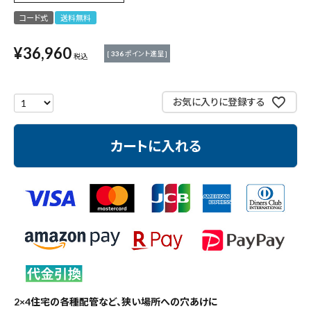
測定工具・筆記具
コード式
送料無料
収納・腰袋・ワーク用品
¥
36,960
[
336
ポイント進呈 ]
税込
現場安全・運搬
お気に入りに登録する
金物・現場資材
カートに入れる
コンテンツ
ガイドライン
2×4住宅の各種配管など、狭い場所への穴あけに