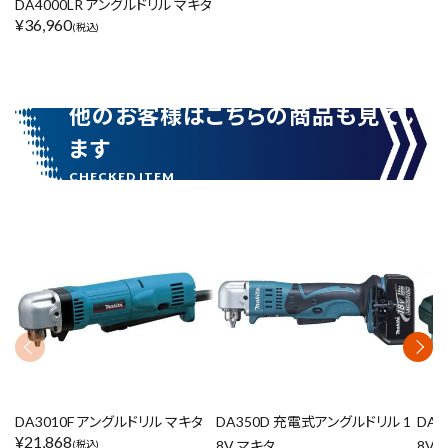
DA4000LR アングルドリル マキタ
¥
36,960
(税込)
他のお客様はこちらの商品も見てい
ます
DA3010F アングルドリル マキタ
DA350D 充電式アングルドリル 1
DA4
¥
21,868
8V マキタ
8V 
(税込)