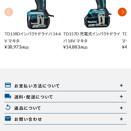
TD138Dインパクトドライバ 14.4
TD157D 充電式インパクトドライ
TD1
V マキタ
バ 18V マキタ
マキ
¥
38,973
¥
14,883
¥
42
(税込)
(税込)
payment
お支払い方法について
local_shipping
送料・配送について
replay
返品について
mail
お問い合わせ