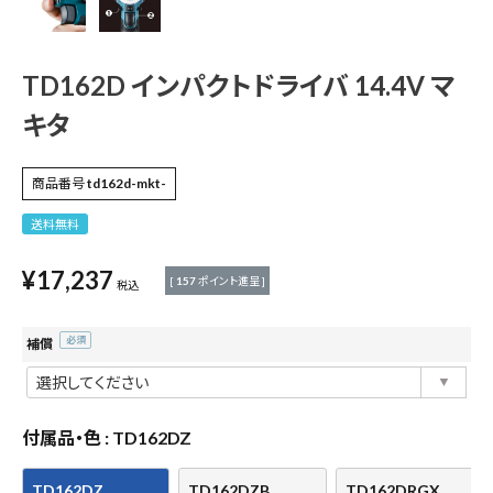
測定工具・筆記具
TD162D インパクトドライバ 14.4V マ
収納・腰袋・ワーク用品
キタ
現場安全・運搬
商品番号
td162d-mkt-
金物・現場資材
送料無料
コンテンツ
¥
17,237
[
157
ポイント進呈 ]
税込
ガイドライン
補償
(必
須)
付属品・色
TD162DZ
TD162DZ
TD162DZB
TD162DRGX