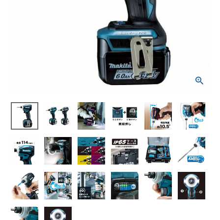
TD162D インパクト
ドライバ 14.4V マキ
タ
¥
17,237
(税込)
電動工具
エアー工具・機械工具
先端工具
作業工具・大工道具