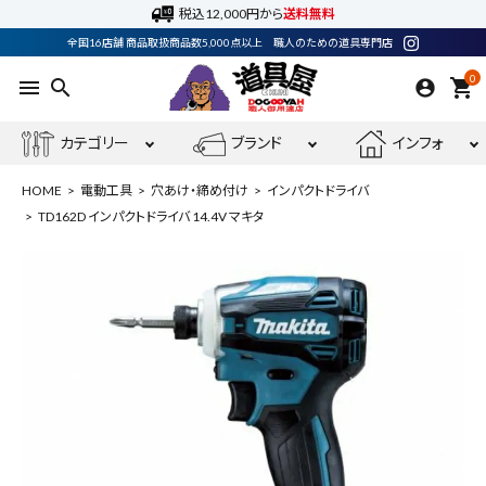
税込12,000円から
送料無料
全国16店舗 商品取扱商品数5,000点以上 職人のための道具専門店
0
menu
search
shopping_cart
カテゴリー
ブランド
インフォ
HOME
電動工具
穴あけ・締め付け
インパクトドライバ
TD162D インパクトドライバ 14.4V マキタ
ACCOUNT MENU
ようこそ ゲスト 様
meeting_room
person
ログイン
会員登録
最近閲覧した商品