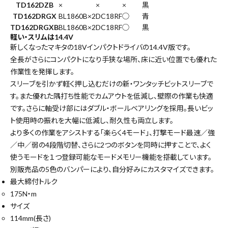
TD162DZB
×
×
×
黒
TD162DRGX
BL1860B×2
DC18RF
◯
青
TD162DRGXB
BL1860B×2
DC18RF
◯
黒
軽い・スリムは14.4V
新しくなったマキタの18Vインパクトドライバの14.4V版です。
全長がさらにコンパクトになり手狭な場所、床に近い位置でも優れた
作業性を発揮します。
スリーブを引かず軽く押し込むだけの新・ワンタッチビットスリーブで
す。また優れた隅打ち性能でカムアウトを低減し、壁際の作業も快適
です。さらに軸受け部にはダブル・ボールベアリングを採用。長いビッ
ト使用時の振れを大幅に低減し、耐久性も両立します。
より多くの作業をアシストする「楽らく4モード」、打撃モード最速／強
／中／弱の4段階切替、さらに2つのボタンを同時に押すことで、よく
使うモードを１つ登録可能なモードメモリー機能を搭載しています。
別販売品の
5色のバンパー
により、自分好みにカスタマイズできます。
最大締付トルク
175N・m
サイズ
114mm(長さ)