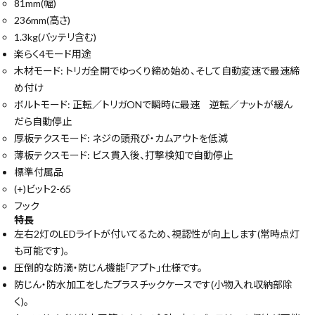
81mm(幅)
236mm(高さ)
1.3kg(バッテリ含む)
楽らく4モード用途
木材モード: トリガ全開でゆっくり締め始め、そして自動変速で最速締
め付け
ボルトモード: 正転／トリガONで瞬時に最速 逆転／ナットが緩ん
だら自動停止
close
厚板テクスモード: ネジの頭飛び・カムアウトを低減
薄板テクスモード: ビス貫入後、打撃検知で自動停止
標準付属品
キーワードから探す
(+)ビット2-65
フック
search
特長
左右2灯のLEDライトが付いてるため、視認性が向上します(常時点灯
も可能です)。
腰袋
バンスト展示品
圧倒的な防滴・防じん機能「アプト」仕様です。
防じん・防水加工をしたプラスチックケースです(小物入れ収納部除
カテゴリーから探す
ブランドから探す
く)。