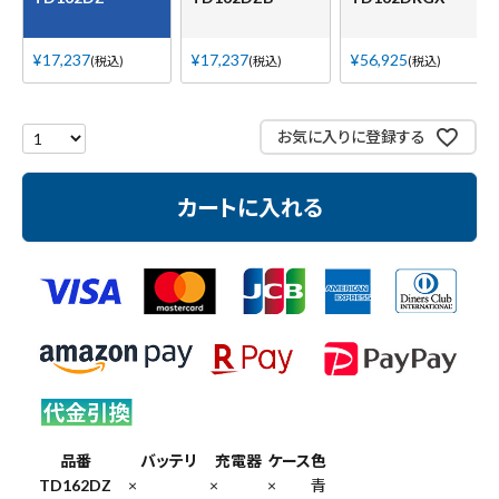
¥
17,237
¥
17,237
¥
56,925
税込
税込
税込
お気に入りに登録する
カートに入れる
品番
バッテリ
充電器
ケース
色
TD162DZ
×
×
×
青