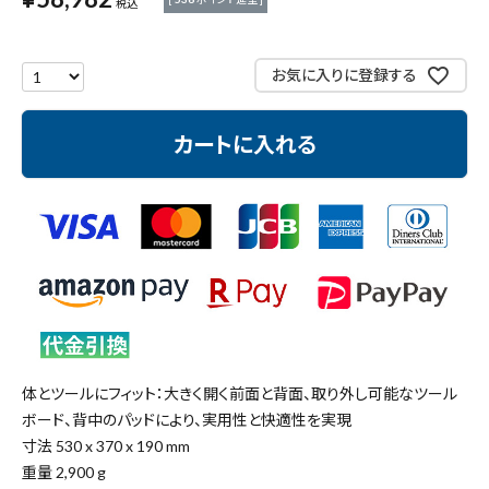
税込
作業工具・大工道具
測定工具・筆記具
お気に入りに登録する
収納・腰袋・ワーク用品
カートに入れる
現場安全・運搬
金物・現場資材
コンテンツ
ガイドライン
体とツールにフィット：大きく開く前面と背面、取り外し可能なツール
ボード、背中のパッドにより、実用性と快適性を実現
寸法 530 x 370 x 190 mm
重量 2,900 g