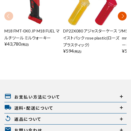
M18 FMT-0X0 JP M18 FUEL マ
DP22X080 アジャスターケース ツ
M18 
ルチツール ミルウォーキー
イストバック rose plastic(ローズ
mm
¥
43,780
プラスティック）
ーキ
(税込)
¥
594
¥
54
(税込)
payment
お支払い方法について
local_shipping
送料・配送について
replay
返品について
mail
お問い合わせ