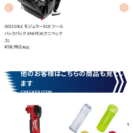
価格から探す
002150LE モジュラーX18 ツール
バックパック KNIPEX(クニペック
円 ～
円
ス)
¥
58,982
(税込)
在庫のない商品を表示しない
他のお客様はこちらの商品も見てい
リセット
この内容で検索
ます