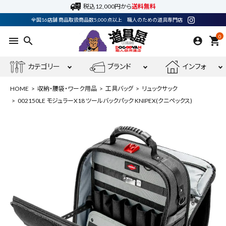
税込12,000円から
送料無料
全国16店舗 商品取扱商品数5,000点以上 職人のための道具専門店
0
menu
search
shopping_cart
カテゴリー
ブランド
インフォ
HOME
収納・腰袋・ワーク用品
工具バッグ
リュックサック
002150LE モジュラーX18 ツールバックパック KNIPEX(クニペックス)
ACCOUNT MENU
ようこそ ゲスト 様
meeting_room
person
ログイン
会員登録
最近閲覧した商品