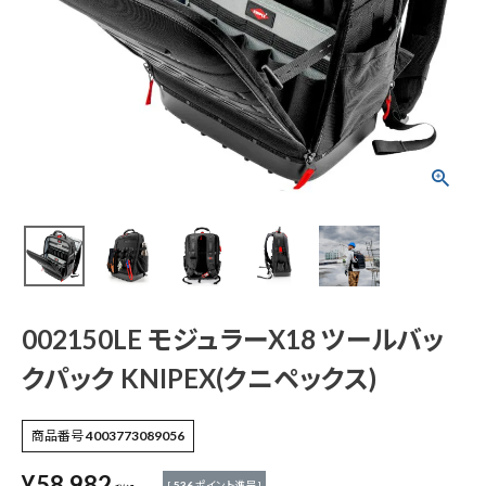
002150LE モジュラ
ーX18 ツールバック
パック KNIPEX(クニ
ペックス)
¥
58,982
(税込)
電動工具
002150LE モジュラーX18 ツールバッ
クパック KNIPEX(クニペックス)
エアー工具・機械工具
商品番号
4003773089056
先端工具
¥
58,982
[
536
ポイント進呈 ]