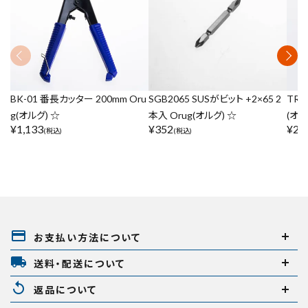
BK-01 番長カッター 200mm Oru
SGB2065 SUSがビット +2×65 2
TR-
g(オルグ) ☆
本入 Orug(オルグ) ☆
(オル
¥
1,133
¥
352
¥
2,
(税込)
(税込)
payment
お支払い方法について
local_shipping
送料・配送について
replay
返品について