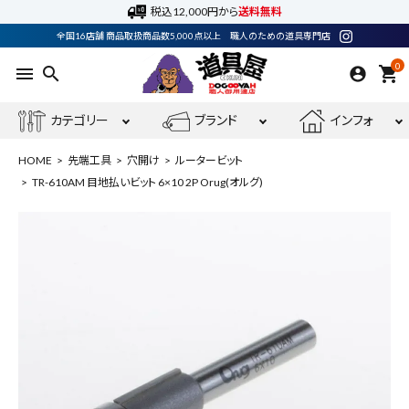
税込12,000円から
送料無料
全国16店舗 商品取扱商品数5,000点以上 職人のための道具専門店
0
menu
search
shopping_cart
カテゴリー
ブランド
インフォ
HOME
先端工具
穴開け
ルータービット
TR-610AM 目地払いビット 6×10 2P Orug(オルグ)
ACCOUNT MENU
ようこそ ゲスト 様
meeting_room
person
ログイン
会員登録
最近閲覧した商品