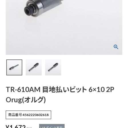
TR-610AM 目地払
いビット 6×10 2P Or
ug(オルグ)
¥
1,672
(税込)
電動工具
TR-610AM 目地払いビット 6×10 2P
エアー工具・機械工具
Orug(オルグ)
先端工具
商品番号
4562220602618
作業工具・大工道具
¥
1,672
[
15
ポイント進呈 ]