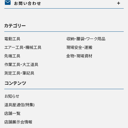
mail
お問い合わせ
カテゴリー
電動工具
収納・腰袋・ワーク用品
エアー工具・機械工具
現場安全・運搬
先端工具
金物・現場資材
作業工具・大工道具
測定工具・筆記具
コンテンツ
お知らせ
道具屋通信(特集)
店舗一覧
店舗展示会情報