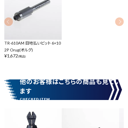
価格から探す
円 ～
円
TR-610AM 目地払いビット 6×10
2P Orug(オルグ)
¥
1,672
(税込)
在庫のない商品を表示しない
リセット
この内容で検索
他のお客様はこちらの商品も見てい
ます