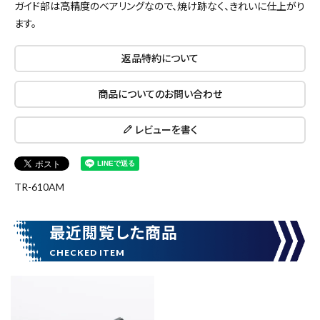
ガイド部は高精度のベアリングなので、焼け跡なく、きれいに仕上がり
ます。
返品特約について
商品についてのお問い合わせ
レビューを書く
close
TR-610AM
キーワードから探す
最近閲覧した商品
search
腰袋
バンスト展示品
カテゴリーから探す
ブランドから探す