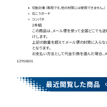
刃 Pan
asonic
切削対象（専用です。他の材質には使用できません。）
(パナソ
石こうボード
ニック)
コンパネ
¥
3,79
2本組
5
(税込)
この商品は、メール便を使って全国どこでも送料
けします。
上記の数量を超えてメール便の封筒に入らな
となります。
お支払い方法として代金引換を選んだ場合、メ
電動工具
EZ9SXB01
エアー工具・機械工具
先端工具
最近閲覧した商品
作業工具・大工道具
測定工具・筆記具