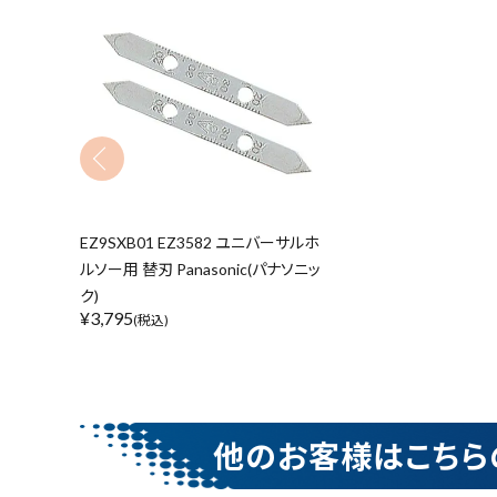
収納・腰袋・ワーク用品
現場安全・運搬
キーワードから探す
金物・現場資材
腰袋
バンスト展示
コンテンツ
EZ9SXB01 EZ3582 ユニバーサルホ
ガイドライン
カテゴリーから探す
ルソー用 替刃 Panasonic(パナソニッ
ク)
¥
3,795
(税込)
価格から探す
他のお客様はこちら