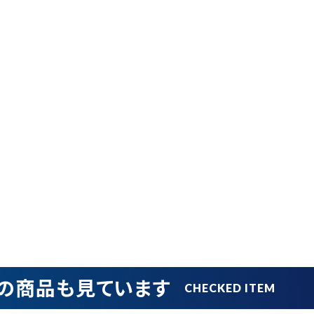
品
ブランドから探す
並び順
円 ～
円
の商品も見ています