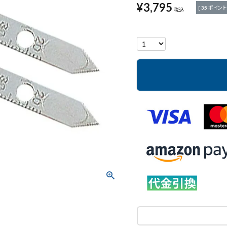
¥
3,795
[
35
ポイント
税込