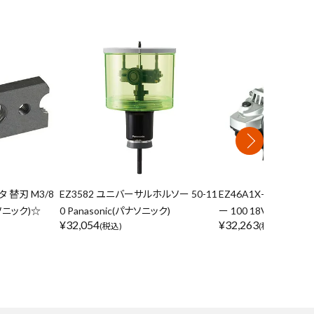
タ 替刃 M3/8
EZ3582 ユニバーサルホルソー 50-11
EZ46A1X-H 充電デ
ナソニック)☆
0 Panasonic(パナソニック)
ー 100 18V Panaso
¥
32,054
¥
32,263
(税込)
(税込)