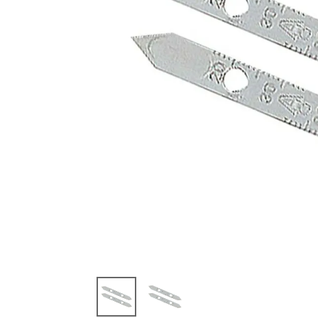
閲覧
した
商品
EZ9SX
B01 EZ
3582
ユニバ
ーサル
ホルソ
ー用 替