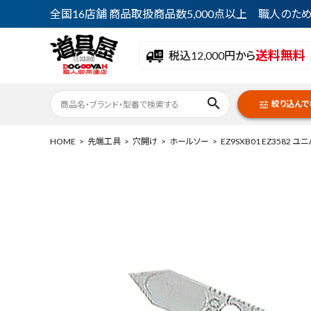
全国16店舗 商品取扱商品数5,000点以上 職人の
送料無料
税込12,000円から
search
絞り込んで
tune
HOME
先端工具
穴開け
ホールソー
EZ9SXB01 EZ3582 
ACCOUNT MENU
ようこそ ゲスト 様
meeting_room
person
ログイン
会員登録
最近