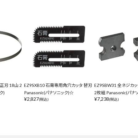
在庫のない商品を表示しない
リセット
この内容で検索
正刃 18山 2
EZ9SXB10 石膏専用角穴カッタ 替刃
EZ9SBW31 全ネジカッ
ク)
Panasonic(パナソニック)☆
2枚組 Panasonic(パ
¥
2,827
¥
7,238
(税込)
(税込)