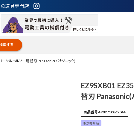
ための道具専門店
検索する
ユニバーサルホルソー用 替刃 Panasonic(パナソニック)
EZ9SXB01 E
替刃 Panasoni
商品番号
4902710869044
取り寄せ品