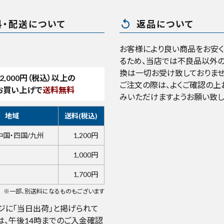
replay
料・配送について
返品について
お客様により良い商品をお安
るため、当店では不良品以外の
換は一切お受け致しておりませ
2,000
円（税込）以上の
ご注文の際は、よくご確認の上
お買い上げで
送料無料
みいただけますようお願い致し
地域
送料(税込)
中国・四国/九州
1,200円
1,000円
1,700円
※一部、別送料になるものもございます
ジに「当日出荷」と掲げられて
は、午後14時までのご入金確認