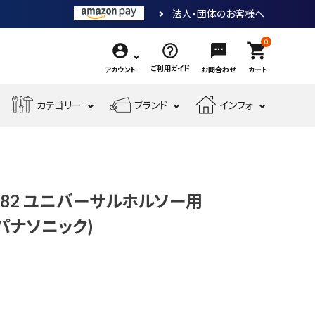
法人・団体のお客様へ
0
shopping_cart
ご利用ガイド
アカウント
お問合わせ
カート
エ
カテゴリー
ブランド
インフォ
作
ア
業
ー
電
収
先
工
工
測
動
納・
端
具・
具・
現
金
定
工
腰
工
大
機
場
物・
工
具
袋・
具
工
Z3582 ユニバーサルホルソー用
械
安
現
具・
ワ
道
工
全・
場
c(パナソニック)
筆
ー
具
具
運
資
記
ク
搬
材
具
用
品