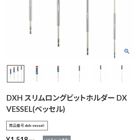
DXH スリムロングビ
ットホルダー DX VES
SEL(ベッセル)
¥
1,518
(税込)
電動工具
DXH スリムロングビットホルダー DX
エアー工具・機械工具
VESSEL(ベッセル)
先端工具
商品番号
dxh-vessel-
作業工具・大工道具
¥
1,518
[
14
ポイント進呈 ]