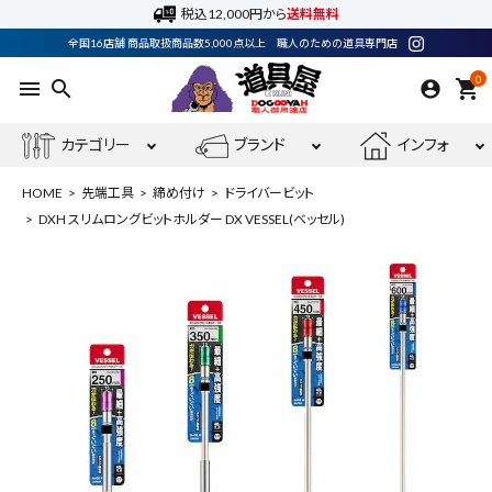
税込12,000円から
送料無料
全国16店舗 商品取扱商品数5,000点以上 職人のための道具専門店
0
menu
search
shopping_cart
カテゴリー
ブランド
インフォ
HOME
先端工具
締め付け
ドライバービット
DXH スリムロングビットホルダー DX VESSEL(ベッセル)
ACCOUNT MENU
ようこそ ゲスト 様
meeting_room
person
ログイン
会員登録
最近閲覧した商品