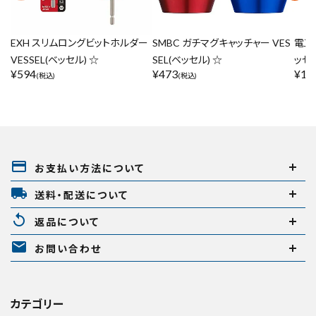
EXH スリムロングビットホルダー
SMBC ガチマグキャッチャー VES
電工
VESSEL(ベッセル) ☆
SEL(ベッセル) ☆
ッセル
¥
594
¥
473
¥
1,
(税込)
(税込)
payment
お支払い方法について
local_shipping
送料・配送について
replay
返品について
mail
お問い合わせ
カテゴリー