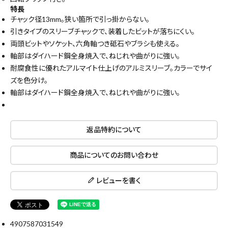
特長
チャック径13mm。狭い箇所で引っ掛からない。
引きタイプのスリーブチャックで、装着したビットが落ちにくい。
両頭ビットやソケット、六角軸つき砥石やブラシも使える。
軸部はダイハード鋼全身焼入で、ねじれや曲がりに強い。
耐腐食性に優れたアルマイト仕上げのアルミスリーブ。カラーでサイ
close
ズを色分け。
軸部はダイハード鋼全身焼入で、ねじれや曲がりに強い。
キーワードから探す
返品特約について
search
商品についてのお問い合わせ
腰袋
バンスト展示品
レビューを書く
カテゴリーから探す
ブランドから探す
4907587031549