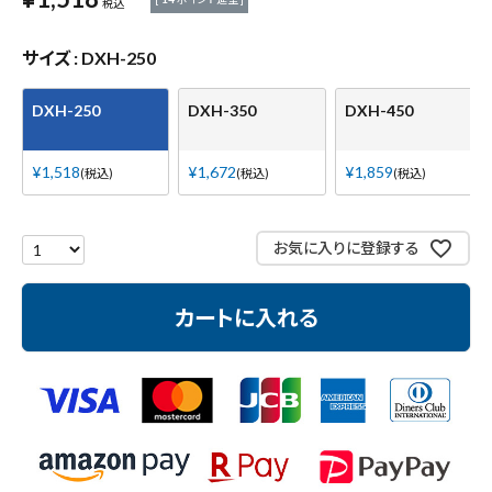
税込
測定工具・筆記具
サイズ
DXH-250
収納・腰袋・ワーク用品
DXH-250
DXH-350
DXH-450
現場安全・運搬
¥
1,518
¥
1,672
¥
1,859
税込
税込
税込
金物・現場資材
お気に入りに登録する
コンテンツ
カートに入れる
ガイドライン