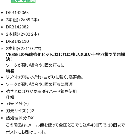
DRB142065
2本組(+2×65 2本)
DRB142082
2本組(+2×82 2本)
DRB142110
2本組(+2×110 2本)
VESSELの先端強化ビット。ねじれに強いぶ厚い十字羽根で問題解
決！
ワークが硬い場合や、固め打ちに
特長
リブ付き刃先で折れ・曲がりに強く、高寿命。
ワークが硬い場合や、固め打ちに最適
強さとねばりがあるダイハード鋼を使用
仕様
刃先区分 (+)
刃先サイズ (+)2
熱処理区分 DX
この商品は、メール便を使って全国どこでも送料430円で、
10個まで
ポストにお届けします。