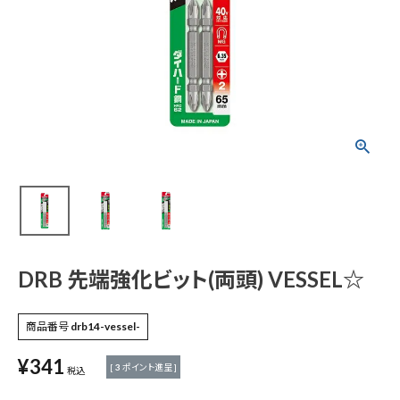
DRB 先端強化ビット
(両頭) VESSEL☆
¥
341
(税込)
電動工具
エアー工具・機械工具
DRB 先端強化ビット(両頭) VESSEL☆
先端工具
商品番号
drb14-vessel-
¥
341
作業工具・大工道具
[
3
ポイント進呈 ]
税込