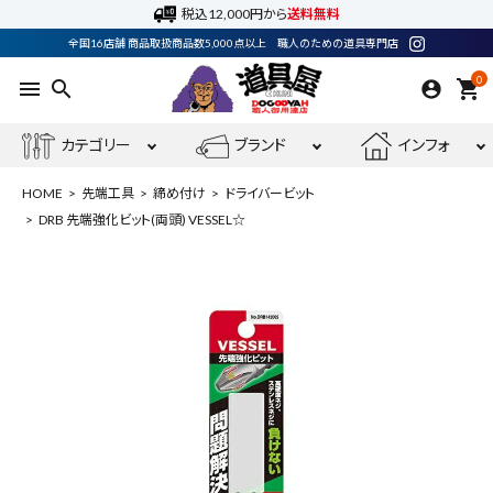
税込12,000円から
送料無料
全国16店舗 商品取扱商品数5,000点以上 職人のための道具専門店
0
menu
search
shopping_cart
カテゴリー
ブランド
インフォ
HOME
先端工具
締め付け
ドライバービット
DRB 先端強化ビット(両頭) VESSEL☆
ACCOUNT MENU
ようこそ ゲスト 様
meeting_room
person
ログイン
会員登録
最近閲覧した商品