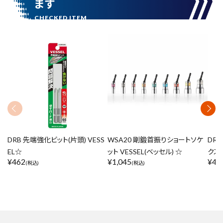
ます
DRB 先端強化ビット(片頭) VESS
WSA20 剛鍛首振りショートソケ
DR
EL☆
ット VESSEL(ベッセル) ☆
クス
¥
462
¥
1,045
¥
46
(税込)
(税込)