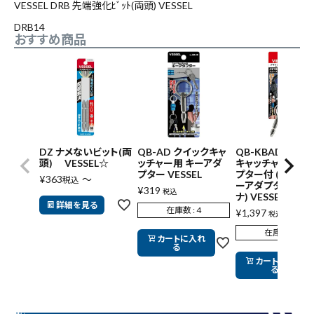
VESSEL DRB 先端強化ﾋﾞｯﾄ(両頭) VESSEL
腰袋
バンスト展示品
DRB14
おすすめ商品
カテゴリーから探す
ブランドから探す
価格から探す
円 ～
円
DZ ナメないビット(両
QB-AD クイックキャ
QB-KBAD クイッ
頭) VESSEL☆
ッチャー用 キーアダ
キャッチャーキー
プター VESSEL
プター付 (ブラック
¥
363
〜
税込
ーアダプター・カ
在庫のない商品を表示しない
¥
319
税込
ナ) VESSEL
詳細を見る
在庫数
4
¥
1,397
税込
在庫数
5
カートに入れ
リセット
この内容で検索
る
カートに入れ
る