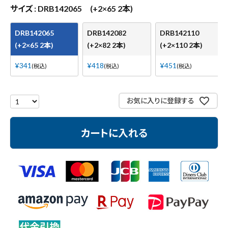
測定工具・筆記具
サイズ
DRB142065 (+2×65 2本)
収納・腰袋・ワーク用品
DRB142065
DRB142082
DRB142110
(+2×65 2本)
(+2×82 2本)
(+2×110 2本)
現場安全・運搬
¥
341
¥
418
¥
451
税込
税込
税込
金物・現場資材
お気に入りに登録する
コンテンツ
カートに入れる
ガイドライン