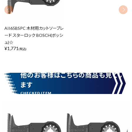
AII65BSPC 木材用カットソーブレ
ード スターロック BOSCH(ボッシ
ュ)☆
¥
1,771
(税込)
他のお客様はこちらの商品も見てい
ます