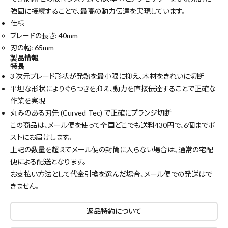
強固に接続することで、最高の動力伝達を実現しています。
仕様
ブレードの長さ: 40mm
刃の幅: 65mm
製品情報
特長
3 次元ブレード形状が発熱を最小限に抑え、木材をきれいに切断
平坦な形状によりぐらつきを抑え、動力を直接伝達することで正確な
close
作業を実現
丸みのある刃先 (Curved-Tec) で正確にプランジ切断
この商品は、メール便を使って全国どこでも送料430円で、
6個まで
ポ
ストにお届けします。
キーワードから探す
上記の数量を超えてメール便の封筒に入らない場合は、通常の宅配
search
便による配送となります。
お支払い方法として代金引換を選んだ場合、メール便での発送はで
きません。
腰袋
バンスト展示品
返品特約について
カテゴリーから探す
ブランドから探す