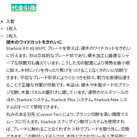
入数
1枚入
5枚入
硬木のワイドカットをきれいに
Starlock AII 65 BSPC ブレードを使えば、硬木のワイドカットをきれい
に行えます。 刃は立体的なブレード状であり、硬木加工に最適なシャ
ープな研磨刃も備えています。 こうした刃の配置により発熱を最小限
に抑え、木材にバリを作ったり焦げをつけることなくきれいに切断で
きます。 平坦なブレード形状によりぐらつきを抑え、動力を直接伝達す
ることで正確な作業が可能です。 本品は、硬木や木製ボードのプラン
ジ切断、木製パネルの鋸引きに適しています。 通常のマルチツールの
ほか、Starlock システム、Starlock Plus システム、Starlock Max シス
テムのすべてで使用できます。
丸みのある刃先 (Curved-Tec) により、プランジ切断を高い精度でス
ムーズに行えます。 Starlock スナップイン取付システムを使用すれ
ば、ブレードに触れることなくわずか 3 秒でブレードを取り外し、交換
できます。 この取付システムでは、本体とアクセサリーを 3 次元的に