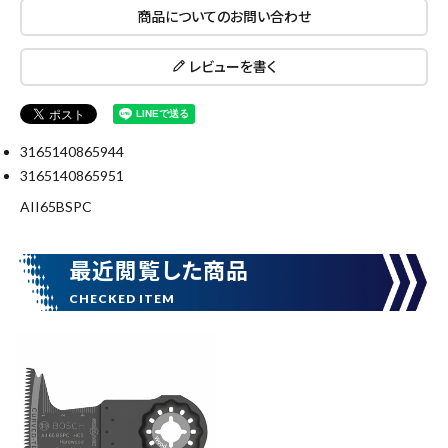
商品についてのお問い合わせ
レビューを書く
価格から探す
円 ～
円
3165140865944
3165140865951
在庫のない商品を表示しない
AII65BSPC
リセット
この内容で検索
最近閲覧した商品