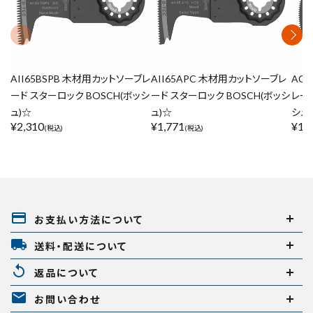
AII65BSPB 木材用カットソーブレ
AII65APC 木材用カットソーブレ
AC
ード スターロック BOSCH(ボッシ
ード スターロック BOSCH(ボッシ
レー
ュ)☆
ュ)☆
シュ
¥
2,310
¥
1,771
¥
1,
(税込)
(税込)
payment
お支払い方法について
local_shipping
送料・配送について
replay
返品について
mail
お問い合わせ