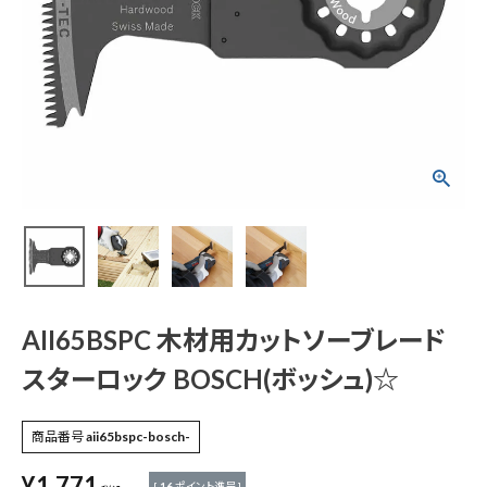
AII65BSPC 木材用
カットソーブレード ス
ターロック BOSCH
(ボッシュ)☆
¥
1,771
(税込)
電動工具
AII65BSPC 木材用カットソーブレード
スターロック BOSCH(ボッシュ)☆
エアー工具・機械工具
商品番号
aii65bspc-bosch-
先端工具
¥
1,771
[
16
ポイント進呈 ]