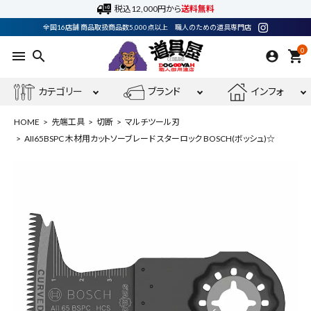
税込12,000円から
送料無料
全国16店舗 商品取扱商品数5,000点以上 職人のための道具専門店
0
menu
search
shopping_cart
カテゴリー
ブランド
インフォ
HOME
先端工具
切断
マルチツール刃
AII65BSPC 木材用カットソーブレード スターロック BOSCH(ボッシュ)☆
ACCOUNT MENU
ようこそ ゲスト 様
meeting_room
person
ログイン
会員登録
最近閲覧した商品