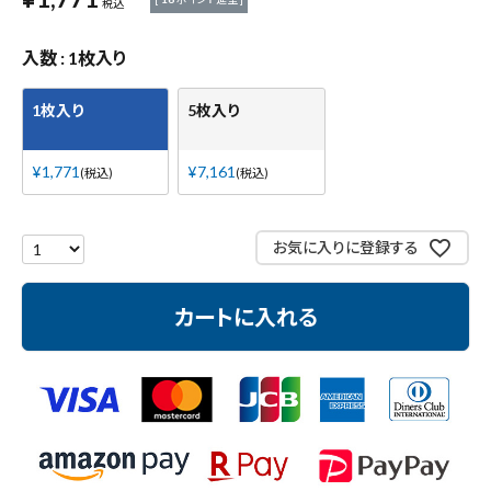
税込
作業工具・大工道具
入数
1枚入り
測定工具・筆記具
1枚入り
5枚入り
収納・腰袋・ワーク用品
¥
1,771
¥
7,161
税込
税込
現場安全・運搬
金物・現場資材
お気に入りに登録する
コンテンツ
カートに入れる
ガイドライン