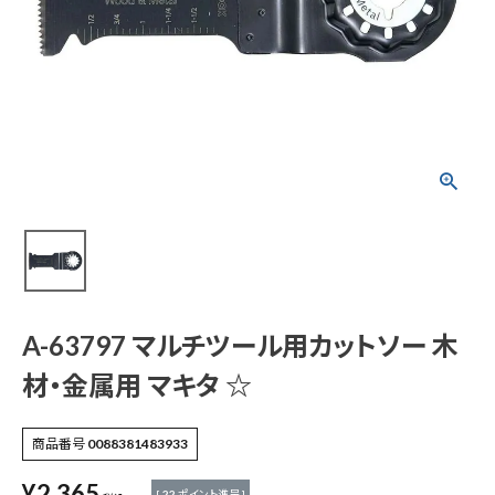
A-63797 マルチツー
ル用カットソー 木材・
金属用 マキタ ☆
¥
2,365
(税込)
電動工具
A-63797 マルチツール用カットソー 木
エアー工具・機械工具
材・金属用 マキタ ☆
先端工具
商品番号
0088381483933
作業工具・大工道具
¥
2,365
[
22
ポイント進呈 ]