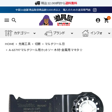
税込12,000円から
送料無料
全国16店舗 商品取扱商品数5,000点以上 職人のための道具専門店
0
menu
search
shopping_cart
カテゴリー
ブランド
インフォ
HOME
先端工具
切断
マルチツール刃
A-63797 マルチツール用カットソー 木材・金属用 マキタ ☆
ACCOUNT MENU
ようこそ ゲスト 様
meeting_room
person
ログイン
会員登録
最近閲覧した商品