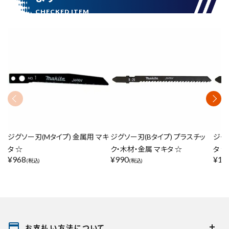
ジグソー刃(Mタイプ) 金属用 マキ
ジグソー刃(Bタイプ) プラスチッ
ジグ
タ ☆
ク・木材・金属 マキタ ☆
タ ☆
¥
968
¥
990
¥
1,
(税込)
(税込)
payment
お支払い方法について