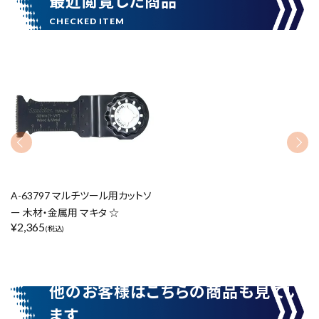
最近閲覧した商品
カテゴリーから探す
ブランドから探す
価格から探す
円 ～
円
在庫のない商品を表示しない
A-63797 マルチツール用カットソ
ー 木材・金属用 マキタ ☆
¥
2,365
(税込)
リセット
この内容で検索
他のお客様はこちらの商品も見てい
ます